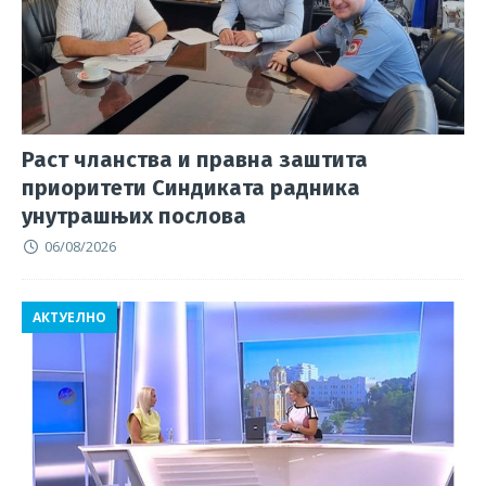
k
Раст чланства и правна заштита
приоритети Синдиката радника
унутрашњих послова
06/08/2026
АКТУЕЛНО