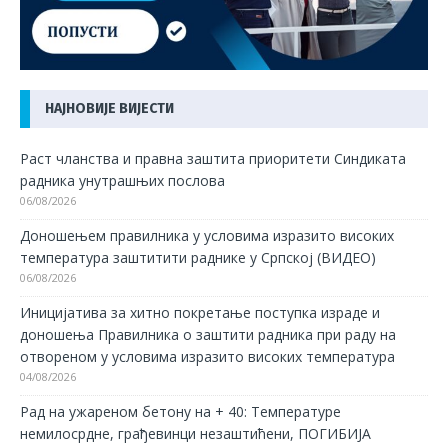
НАЈНОВИЈЕ ВИЈЕСТИ
Раст чланства и правна заштита приоритети Синдиката
радника унутрашњих послова
06/08/2026
Доношењем правилника у условима изразито високих
температура заштитити раднике у Српској (ВИДЕО)
06/08/2026
Иницијатива за хитно покретање поступка израде и
доношења Правилника о заштити радника при раду на
отвореном у условима изразито високих температура
04/08/2026
Рад на ужареном бетону на + 40: Температуре
немилосрдне, грађевинци незаштићени, ПОГИБИЈА