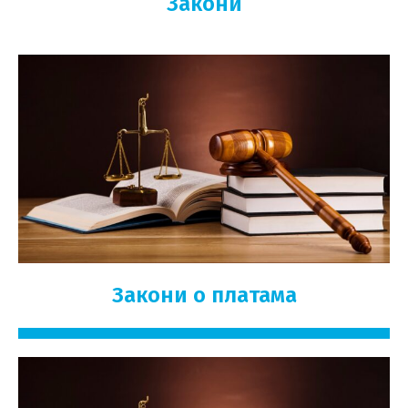
Закони
Закони о платама