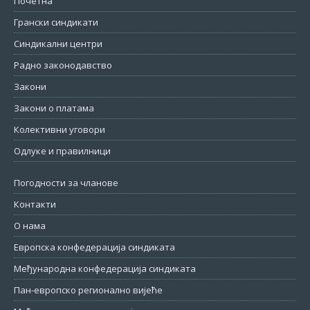
Почетна
Грански синдикати
Синдикални центри
Радно законодавство
Закони
Закони о платама
Колективни уговори
Одлуке и правилници
Погодности за чланове
Контакти
О нама
Европска конфедерација синдиката
Међународна конфедерација синдиката
Пан-европско регионално вијеће