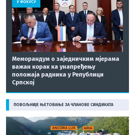
У ФОКУСУ
Меморандум о заједничким мјерама
важан корак ка унапређењу
положаја радника у Републици
Српској
ПОВОЉНИЈЕ ЊЕТОВАЊЕ ЗА ЧЛАНОВЕ СИНДИКАТА