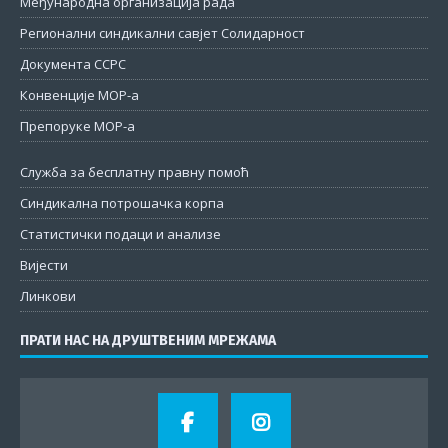
Међународна организација рада
Регионални синдикални савјет Солидарност
Документа ССРС
Конвенције МОР-а
Препоруке МОР-а
Служба за бесплатну правну помоћ
Синдикална потрошачка корпа
Статистички подаци и анализе
Вијести
Линкови
ПРАТИ НАС НА ДРУШТВЕНИМ МРЕЖАМА