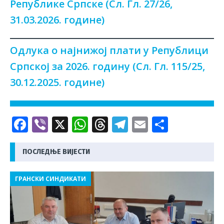
Републике Српске (Сл. Гл. 27/26,
31.03.2026. године)
Одлука о најнижој плати у Републици
Српској за 2026. годину (Сл. Гл. 115/25,
30.12.2025. године)
F
Vi
X
W
T
T
E
S
a
b
h
h
el
m
h
c
e
at
r
e
ai
ar
ПОСЛЕДЊЕ ВИЈЕСТИ
e
r
s
e
g
l
e
ГРАНСКИ СИНДИКАТИ
b
A
a
ra
o
p
d
m
o
p
s