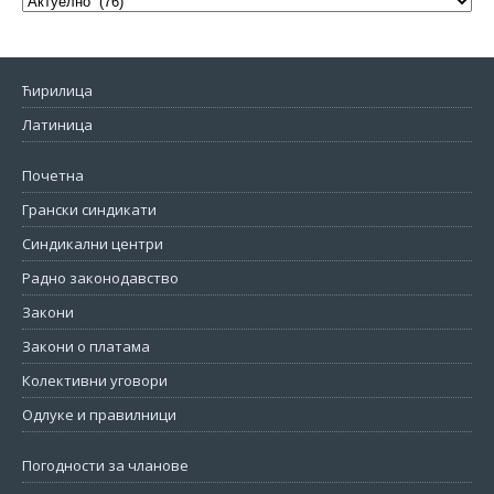
Ћирилица
Латиница
Почетна
Грански синдикати
Синдикални центри
Радно законодавство
Закони
Закони о платама
Колективни уговори
Одлуке и правилници
Погодности за чланове