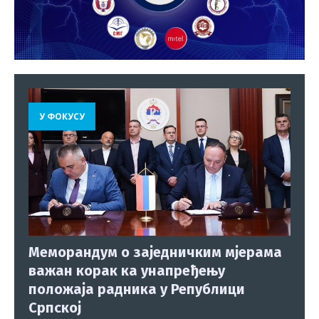
У ФОКУСУ
Меморандум о заједничким мјерама
важан корак ка унапређењу
положаја радника у Републици
Српској