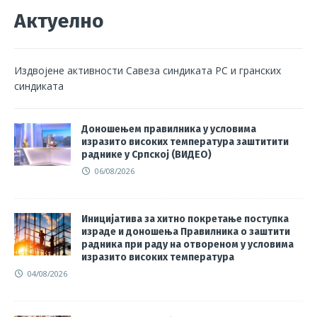
Актуелно
Издвојене активности Савеза синдиката РС и гранских
синдиката
Доношењем правилника у условима
изразито високих температура заштитити
раднике у Српској (ВИДЕО)
06/08/2026
Иницијатива за хитно покретање поступка
израде и доношења Правилника о заштити
радника при раду на отвореном у условима
изразито високих температура
04/08/2026