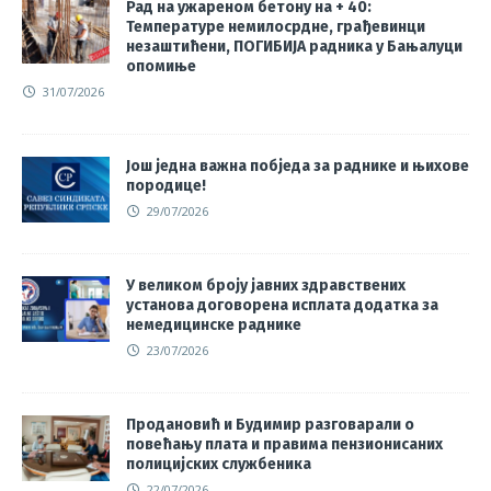
Рад на ужареном бетону на + 40:
Температуре немилосрдне, грађевинци
незаштићени, ПОГИБИЈА радника у Бањалуци
опомиње
31/07/2026
Још једна важна побједа за раднике и њихове
породице!
29/07/2026
У великом броју јавних здравствених
установа договорена исплата додатка за
немедицинске раднике
23/07/2026
Продановић и Будимир разговарали о
повећању плата и правима пензионисаних
полицијских службеника
22/07/2026