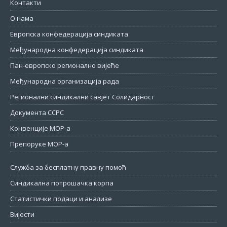
Контакти
О нама
Европска конфедерација синдиката
Међународна конфедерација синдиката
Пан-европско регионално вијеће
Међународна организација рада
Регионални синдикални савјет Солидарност
Документа ССРС
Конвенције МОР-а
Препоруке МОР-а
Служба за бесплатну правну помоћ
Синдикална потрошачка корпа
Статистички подаци и анализе
Вијести