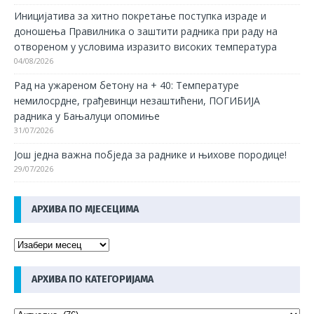
Иницијатива за хитно покретање поступка израде и
доношења Правилника о заштити радника при раду на
отвореном у условима изразито високих температура
04/08/2026
Рад на ужареном бетону на + 40: Температуре
немилосрдне, грађевинци незаштићени, ПОГИБИЈА
радника у Бањалуци опомиње
31/07/2026
Још једна важна побједа за раднике и њихове породице!
29/07/2026
АРХИВА ПО МЈЕСЕЦИМА
АРХИВА ПО КАТЕГОРИЈАМА