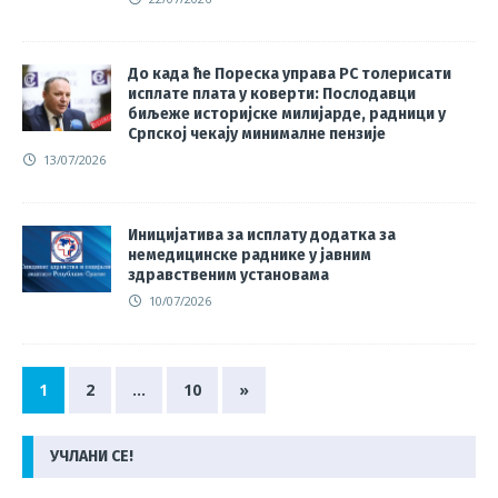
До када ће Пореска управа РС толерисати
исплате плата у коверти: Послодавци
биљеже историјске милијарде, радници у
Српској чекају минималне пензије
13/07/2026
Иницијатива за исплату додатка за
немедицинске раднике у јавним
здравственим установама
10/07/2026
1
2
…
10
»
УЧЛАНИ СЕ!