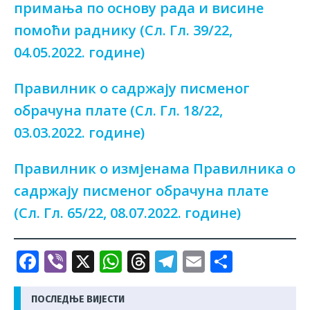
примања по основу рада и висине
помоћи раднику (Сл. Гл. 39/22,
04.05.2022. године)
Правилник о садржају писменог
обрачуна плате (Сл. Гл. 18/22,
03.03.2022. године)
Правилник о измјенама Правилника о
садржају писменог обрачуна плате
(Сл. Гл. 65/22, 08.07.2022. године)
F
Vi
X
W
T
T
E
S
a
b
h
h
el
m
h
c
e
at
r
e
ai
ar
ПОСЛЕДЊЕ ВИЈЕСТИ