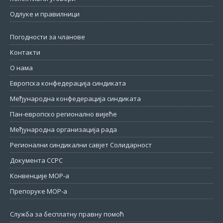
Одлуке и правилници
Погодности за чланове
Контакти
О нама
Европска конфедерација синдиката
Међународна конфедерација синдиката
Пан-европско регионално вијеће
Међународна организација рада
Регионални синдикални савјет Солидарност
Документа ССРС
Конвенције МОР-а
Препоруке МОР-а
Служба за бесплатну правну помоћ