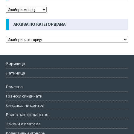
АРХИВА ПО КАТЕГОРИЈАМА
Ћирилица
Латиница
Почетна
Грански синдикати
Синдикални центри
Радно законодавство
Закони о платама
Колективни уговори