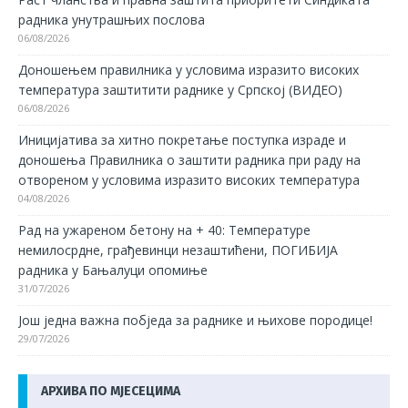
радника унутрашњих послова
06/08/2026
Доношењем правилника у условима изразито високих
температура заштитити раднике у Српској (ВИДЕО)
06/08/2026
Иницијатива за хитно покретање поступка израде и
доношења Правилника о заштити радника при раду на
отвореном у условима изразито високих температура
04/08/2026
Рад на ужареном бетону на + 40: Температуре
немилосрдне, грађевинци незаштићени, ПОГИБИЈА
радника у Бањалуци опомиње
31/07/2026
Још једна важна побједа за раднике и њихове породице!
29/07/2026
АРХИВА ПО МЈЕСЕЦИМА