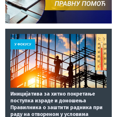
У ФОКУСУ
Иницијатива за хитно покретање
поступка израде и доношења
Правилника о заштити радника при
раду на отвореном у условима