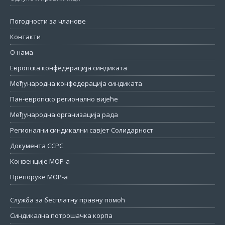
Погодности за чланове
Контакти
О нама
Европска конфедерација синдиката
Међународна конфедерација синдиката
Пан-европско регионално вијеће
Међународна организација рада
Регионални синдикални савјет Солидарност
Документа ССРС
Конвенције МОР-а
Препоруке МОР-а
Служба за бесплатну правну помоћ
Синдикална потрошачка корпа