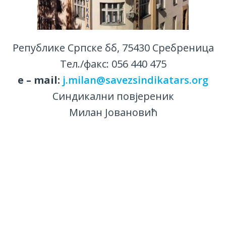
Републике Српске бб, 75430 Сребреница
Тел./факс: 056 440 475
е – mail:
j.milan@savezsindikatars.org
Синдикални повјереник
Милан Јовановић