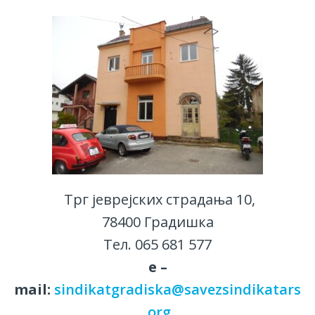
Трг јеврејских страдања 10,
78400 Градишка
Тел. 065 681 577
е –
mail:
sindikatgradiska@savezsindikatars
.org