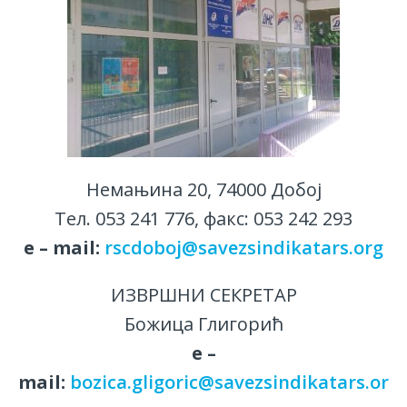
Немањина 20, 74000 Добој
Тел. 053 241 776, факс: 053 242 293
е – mail:
rscdoboj@savezsindikatars.org
ИЗВРШНИ СЕКРЕТАР
Божица Глигорић
е –
mail:
bozica.gligoric@savezsindikatars.or