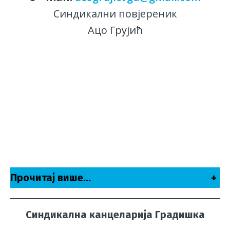
Синдикални повјереник
Ацо Грујић
Прочитај више…
+
Синдикална канцеларија Градишка