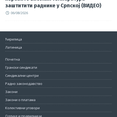
заштитити раднике у Српској (ВИДЕО)
06/08/2026
Ћирилица
Латиница
Почетна
Грански синдикати
Синдикални центри
Радно законодавство
Закони
Закони о платама
Колективни уговори
Одлуке и правилници