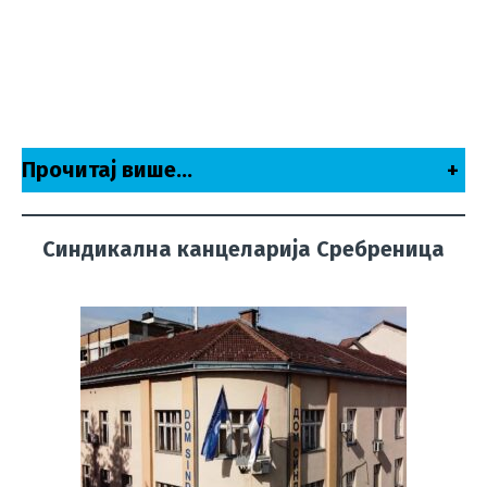
Прочитај више…
+
Синдикална канцеларија Сребреница