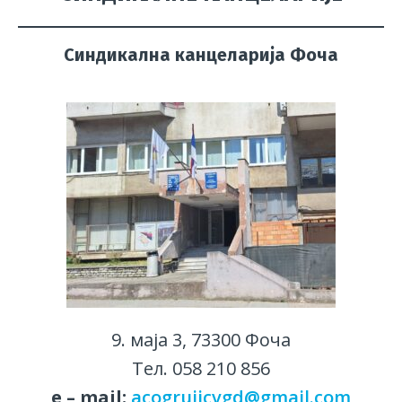
Синдикална канцеларија Фоча
9. маја 3, 73300 Фоча
Тел. 058 210 856
е – mail:
acogrujicvgd@gmail.com