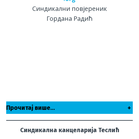
Синдикални повјереник
Гордана Радић
Прочитај више…
+
Синдикална канцеларија Теслић