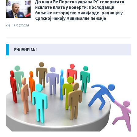
До када ће Пореска управа РС толерисати
исплате плата у коверти: Послодавци
биљеже историјске милијарде, радници у
Српској чекају минималне пензије
13/07/2026
УЧЛАНИ СЕ!