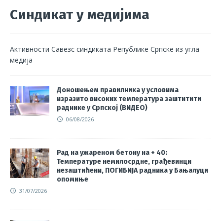
Синдикат у медијима
Активности Савезс синдиката Републике Српске из угла
медија
Доношењем правилника у условима
изразито високих температура заштитити
раднике у Српској (ВИДЕО)
06/08/2026
Рад на ужареном бетону на + 40:
Температуре немилосрдне, грађевинци
незаштићени, ПОГИБИЈА радника у Бањалуци
опомиње
31/07/2026