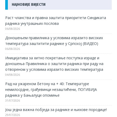
НАЈНОВИЈЕ ВИЈЕСТИ
Раст чланства и правна заштита приоритети Синдиката
радника унутрашњих послова
06/08/2026
Доношењем правилника у условима изразито високих
температура заштитити раднике у Српској (ВИДЕО)
06/08/2026
Иницијатива за хитно покретање поступка израде и
доношења Правилника о заштити радника при раду на
отвореном у условима изразито високих температура
04/08/2026
Рад на ужареном бетону на + 40: Температуре
немилосрдне, грађевинци незаштићени, ПОГИБИЈА
радника у Бањалуци опомиње
31/07/2026
Још једна важна побједа за раднике и њихове породице!
29/07/2026