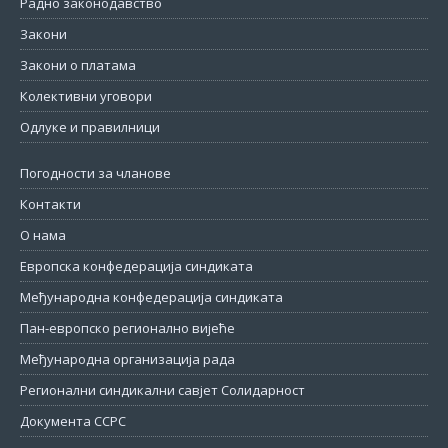
Радно законодавство
Закони
Закони о платама
Колективни уговори
Одлуке и правилници
Погодности за чланове
Контакти
О нама
Европска конфедерација синдиката
Међународна конфедерација синдиката
Пан-европско регионално вијеће
Међународна организација рада
Регионални синдикални савјет Солидарност
Документа ССРС