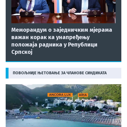
Меморандум о заједничким мјерама
важан корак ка унапређењу
положаја радника у Републици
Српској
ПОВОЉНИЈЕ ЊЕТОВАЊЕ ЗА ЧЛАНОВЕ СИНДИКАТА