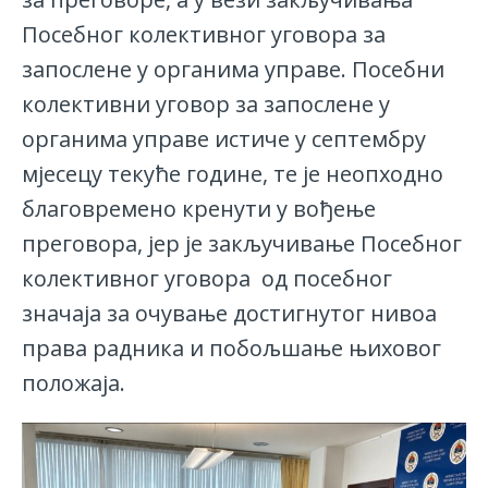
Посебног колективног уговора за
запослене у органима управе. Посебни
колективни уговор за запослене у
органима управе истиче у септембру
мјесецу текуће године, те је неопходно
благовремено кренути у вођење
преговора, јер је закључивање Посебног
колективног уговора од посебног
значаја за очување достигнутог нивоа
права радника и побољшање њиховог
положаја.