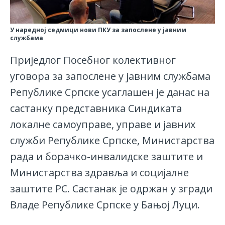
У наредној седмици нови ПКУ за запослене у јавним
службама
Приједлог Посебног колективног
уговора за запослене у јавним службама
Републике Српске усаглашен је данас на
састанку представника Синдиката
локалне самоуправе, управе и јавних
служби Републике Српске, Министарства
рада и борачко-инвалидске заштите и
Министарства здравља и социјалне
заштите РС. Састанак је одржан у згради
Владе Републике Српске у Бањој Луци.