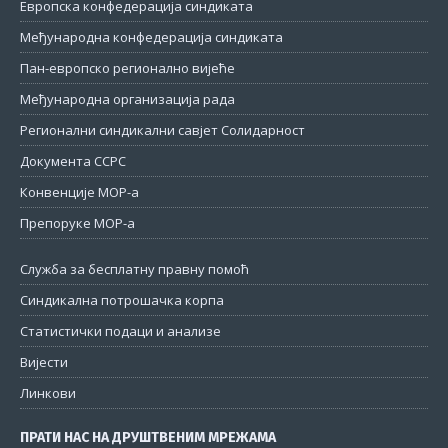
Европска конфедерација синдиката
Међународна конфедерација синдиката
Пан-европско регионално вијеће
Међународна организација рада
Регионални синдикални савјет Солидарност
Документа ССРС
Конвенције МОР-а
Препоруке МОР-а
Служба за бесплатну правну помоћ
Синдикална потрошачка корпа
Статистички подаци и анализе
Вијести
Линкови
ПРАТИ НАС НА ДРУШТВЕНИМ МРЕЖАМА