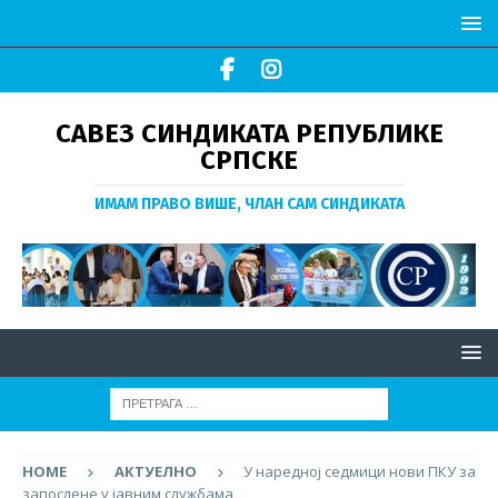
САВЕЗ СИНДИКАТА РЕПУБЛИКЕ
СРПСКЕ
ИМАМ ПРАВО ВИШЕ, ЧЛАН САМ СИНДИКАТА
HOME
АКТУЕЛНО
У наредној седмици нови ПКУ за
запослене у јавним службама