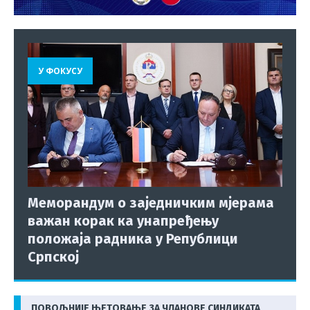
У ФОКУСУ
Меморандум о заједничким мјерама
важан корак ка унапређењу
положаја радника у Републици
Српској
ПОВОЉНИЈЕ ЊЕТОВАЊЕ ЗА ЧЛАНОВЕ СИНДИКАТА