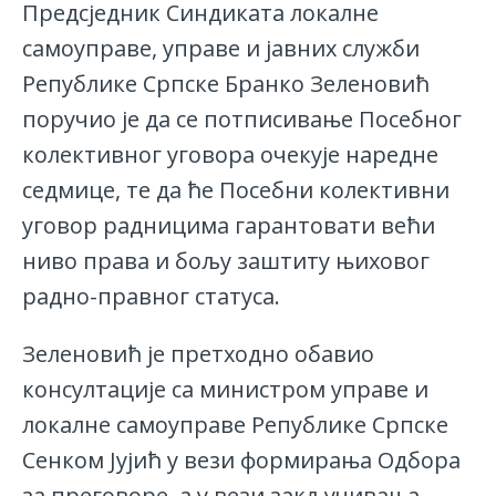
Предсједник Синдиката локалне
самоуправе, управе и јавних служби
Републике Српске Бранко Зеленовић
поручио је да се потписивање Посебног
колективног уговора очекује наредне
седмице, те да ће Посебни колективни
уговор радницима гарантовати већи
ниво права и бољу заштиту њиховог
радно-правног статуса.
Зеленовић је претходно обавио
консултације са министром управе и
локалне самоуправе Републике Српске
Сенком Јујић у вези формирања Одбора
за преговоре, а у вези закључивања