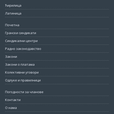
Ћирилица
Латиница
Почетна
Грански синдикати
Синдикални центри
Радно законодавство
Закони
Закони о платама
Колективни уговори
Одлуке и правилници
Погодности за чланове
Контакти
О нама