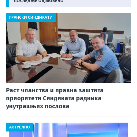
o
p
d
m
ПОСЛЕДЊЕ ОБЈАВЉЕНО
o
p
s
ГРАНСКИ СИНДИКАТИ
k
Раст чланства и правна заштита
приоритети Синдиката радника
унутрашњих послова
АКТУЕЛНО