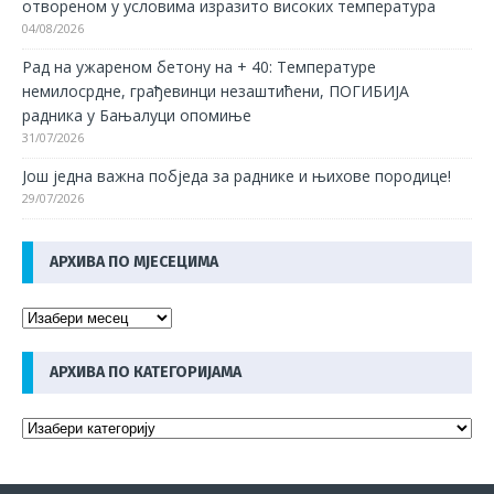
отвореном у условима изразито високих температура
04/08/2026
Рад на ужареном бетону на + 40: Температуре
немилосрдне, грађевинци незаштићени, ПОГИБИЈА
радника у Бањалуци опомиње
31/07/2026
Још једна важна побједа за раднике и њихове породице!
29/07/2026
АРХИВА ПО МЈЕСЕЦИМА
АРХИВА ПО КАТЕГОРИЈАМА