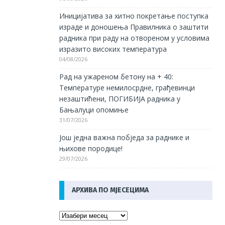
Иницијатива за хитно покретање поступка
израде и доношења Правилника о заштити
радника при раду на отвореном у условима
изразито високих температура
04/08/2026
Рад на ужареном бетону на + 40:
Температуре немилосрдне, грађевинци
незаштићени, ПОГИБИЈА радника у
Бањалуци опомиње
31/07/2026
Још једна важна побједа за раднике и
њихове породице!
29/07/2026
АРХИВА ПО МЈЕСЕЦИМА