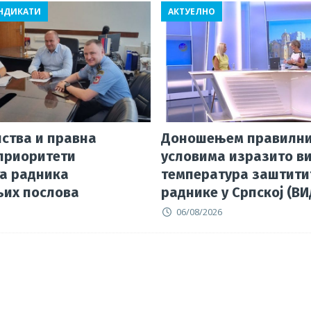
s
e
g
l
e
ИНДИКАТИ
АКТУЕЛНО
A
a
ra
p
d
m
p
s
нства и правна
Доношењем правилни
приоритети
условима изразито в
а радника
температура заштити
их послова
раднике у Српској (В
06/08/2026