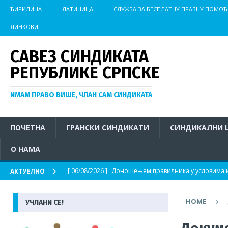
ЋИРИЛИЦА
ЛАТИНИЦА
СЛУЖБА ЗА БЕСПЛАТНУ ПРАВНУ ПОМОЋ
ЛИНКОВИ
САВЕЗ СИНДИКАТА
РЕПУБЛИКЕ СРПСКЕ
ИМАМ ПРАВО ВИШЕ, ЧЛАН САМ СИНДИКАТА
ПОЧЕТНА
ГРАНСКИ СИНДИКАТИ
СИНДИКАЛНИ 
О НАМА
[ 06/08/2026 ]
Доношењем правилника у условима из
АКТУЕЛНО
АКТУЕЛНО
HOME
УЧЛАНИ СЕ!
[ 04/08/2026 ]
Иницијатива за хитно покретање пос
на отвореном у условима изразито високих темпер