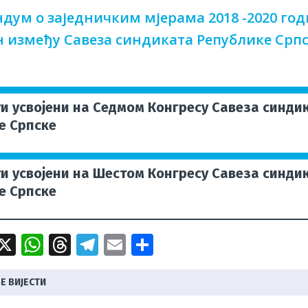
ум о заједничким мјерама 2018 -2020 го
 између Савеза синдиката Републике Српс
и усвојени на Седмом Конгресу Савеза синди
е Српске
и усвојени на Шестом Конгресу Савеза синди
е Српске
i
X
W
T
T
E
S
b
h
h
el
m
h
e
at
r
e
ai
ar
 ВИЈЕСТИ