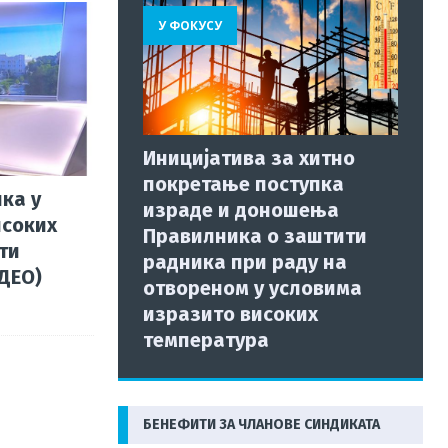
У ФОКУСУ
Иницијатива за хитно
покретање поступка
ка у
израде и доношења
исоких
Правилника о заштити
ти
радника при раду на
ИДЕО)
отвореном у условима
изразито високих
температура
БЕНЕФИТИ ЗА ЧЛАНОВЕ СИНДИКАТА