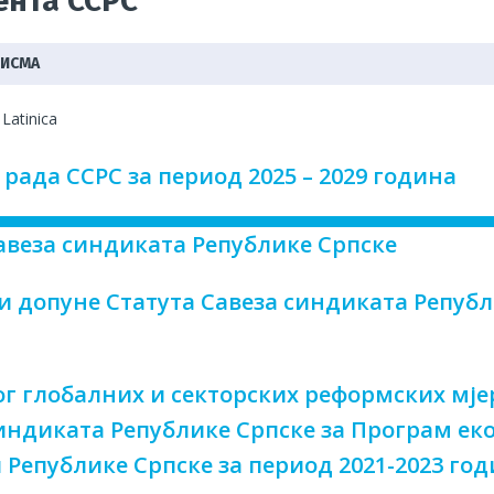
ента ССРС
мпературе немилосрдне, грађевинци незаштићени, ПОГИБИЈА
ПИСМА
и њихове породице!
АКТУЕЛНО
|
Latinica
оритети Синдиката радника унутрашњих послова
ГРАНСКИ
рада ССРС за период 2025 – 2029 година
авеза синдиката Републике Српске
и допуне Статута Савеза синдиката Репуб
г глобалних и секторских реформских мје
индиката Републике Српске за Програм ек
Републике Српске за период 2021-2023 год