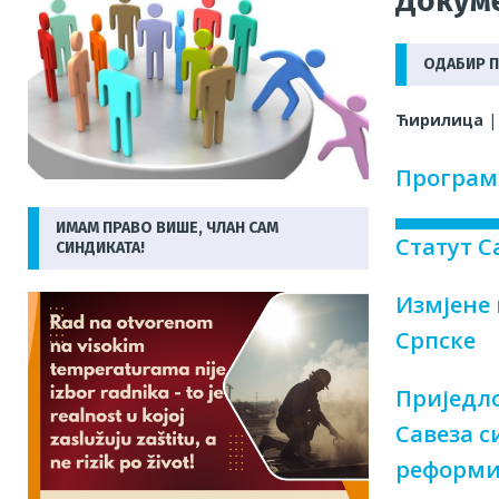
Докум
[ 31/07/2026 ]
Рад на ужареном бетону на + 40: Те
радника у Бањалуци опомиње
АКТУЕЛНО
ОДАБИР 
[ 29/07/2026 ]
Још једна важна побједа за раднике 
Ћирилица
[ 06/08/2026 ]
Раст чланства и правна заштита при
Програм 
СИНДИКАТИ
ИМАМ ПРАВО ВИШЕ, ЧЛАН САМ
Статут С
СИНДИКАТА!
Измјене 
Српске
Приједло
Савеза с
реформи 