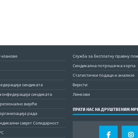
 чланове
Служба за бесплатну правну по
Синдикална потрошачка корпа
Статистички подаци и анализе
федерација синдиката
Вијести
конфедерација синдиката
Линкови
регионално вијеће
ПРАТИ НАС НА ДРУШТВЕНИМ М
организација рада
ндикални савјет Солидарност
РС