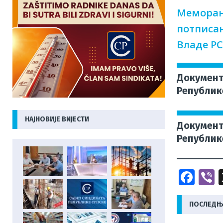
Меморанд
потписан
Владе РС
Документ
Републик
НАЈНОВИЈЕ ВИЈЕСТИ
Документ
Републик
F
V
a
c
ПОСЛЕДЊЕ