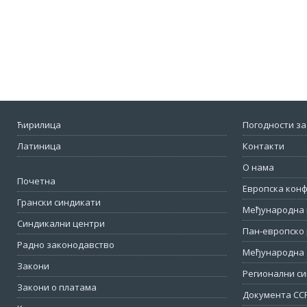
Ћирилица
Погодности за
Латиница
Контакти
О нама
Почетна
Европска кон
Грански синдикати
Међународна 
Синдикални центри
Пан-европско 
Радно законодавство
Међународна 
Закони
Регионални си
Закони о платама
Документа СС