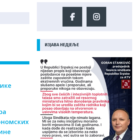
ИЗЈАВА НЕДЈЕЉЕ
лике
ра
ономских
ине