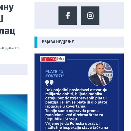
ину
Ш
олац
ИЗЈАВА НЕДЈЕЉЕ
синдикати
,