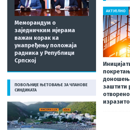
o
АКТУЕЛНО
o
Меморандум о
k
заједничким мјерама
важан корак ка
унапређењу положаја
радника у Републици
Српској
Иницијат
покретањ
доношењ
ПОВОЉНИЈЕ ЊЕТОВАЊЕ ЗА ЧЛАНОВЕ
заштити 
СИНДИКАТА
отворено
изразито