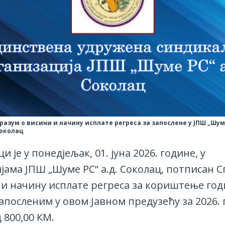
разум о висини и начину исплате регреса за запослене у ЈПШ „Шу
Соколац
и је у понедјељак, 01. јуна 2026. године, у
јама ЈПШ „Шуме РС“ а.д. Соколац, потписан 
 и начину исплате регреса за кориштење го
апосленим у овом Јавном предузећу за 2026. 
 800,00 КМ.