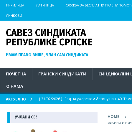
ЋИРИЛИЦА
ЛАТИНИЦА
СЛУЖБА ЗА БЕСПЛАТНУ ПРАВНУ ПОМОЋ
ЛИНКОВИ
САВЕЗ СИНДИКАТА
РЕПУБЛИКЕ СРПСКЕ
ИМАМ ПРАВО ВИШЕ, ЧЛАН САМ СИНДИКАТА
ПОЧЕТНА
ГРАНСКИ СИНДИКАТИ
СИНДИКАЛНИ 
О НАМА
[ 31/07/2026 ]
Рад на ужареном бетону на + 40: Те
АКТУЕЛНО
радника у Бањалуци опомиње
АКТУЕЛНО
HOME
УЧЛАНИ СЕ!
[ 29/07/2026 ]
Још једна важна побједа за раднике 
висини и нач
[ 27/07/2026 ]
У компанији АЛУМИЛ Власеница потп