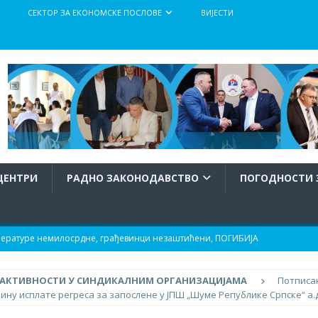
СЕКТОР ЗА ЕКОНОМСКЕ ПОСЛОВЕ
ВИЈЕСТИ
ЦЕНТРИ
РАДНО ЗАКОНОДАВСТВО
ПОГОДНОСТИ 
мпературе немилосрдне, грађевинци незаштићени, ПОГИБИЈА
АКТИВНОСТИ У СИНДИКАЛНИМ ОРГАНИЗАЦИЈАМА
Потписа
и њихове породице!
АКТУЕЛНО
ину исплате регреса за запослене у ЈПШ „Шуме Републике Српске“ а.
исан нови Појединачни колективни уговор
АКТИВНОСТИ У