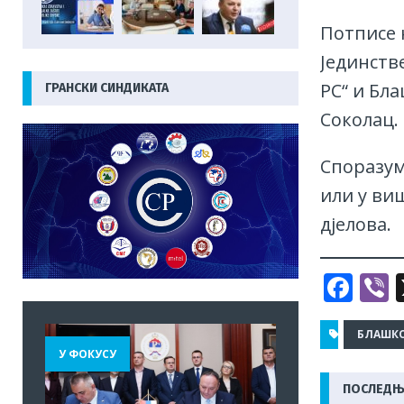
Потписе 
Јединств
РС“ и Бла
ГРАНСКИ СИНДИКАТА
Соколац.
Споразум
или у ви
дјелова.
F
V
a
c
БЛАШКО
У ФОКУСУ
e
r
ПОСЛЕДЊ
b