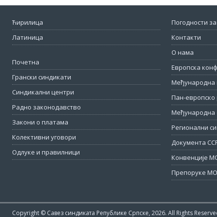
Ћирилица
Погодности за
Латиница
Контакти
О нама
Почетна
Европска кон
Грански синдикати
Међународна 
Синдикални центри
Пан-европско 
Радно законодавство
Међународна 
Закони о платама
Регионални си
Колективни уговори
Документа СС
Одлуке и правилници
Конвенције М
Препоруке МО
Copyright © Савез синдиката Републике Српске, 2026. All Rights Reserve