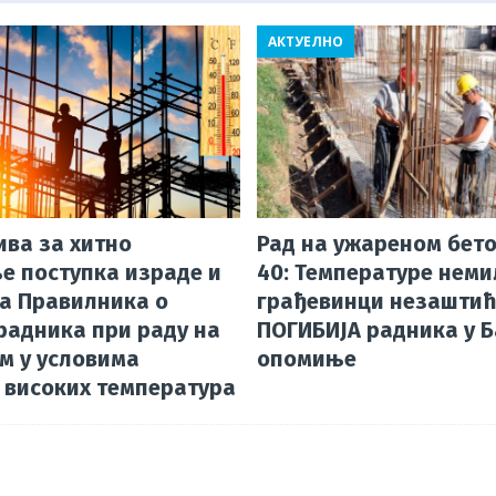
p
d
m
АКТУЕЛНО
p
s
ива за хитно
Рад на ужареном бето
е поступка израде и
40: Температуре неми
а Правилника о
грађевинци незаштић
радника при раду на
ПОГИБИЈА радника у 
м у условима
опомиње
 високих температура