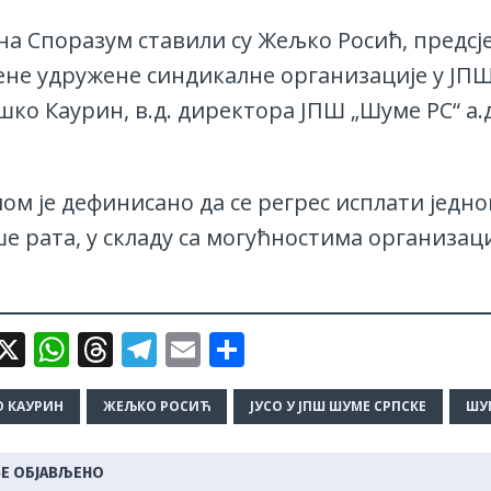
на Споразум ставили су Жељко Росић, предсј
ене удружене синдикалне организације у ЈП
шко Каурин, в.д. директора ЈПШ „Шуме РС“ а.д
ом је дефинисано да се регрес исплати једн
ше рата, у складу са могућностима организа
i
X
W
T
T
E
S
b
h
h
el
m
h
e
at
r
e
ai
ar
 КАУРИН
ЖЕЉКО РОСИЋ
ЈУСО У ЈПШ ШУМЕ СРПСКЕ
ШУ
s
e
g
l
e
Е ОБЈАВЉЕНО
A
a
ra