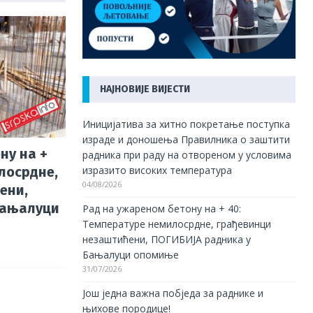
НАЈНОВИЈЕ ВИЈЕСТИ
Иницијатива за хитно покретање поступка
израде и доношења Правилника о заштити
ну на +
радника при раду на отвореном у условима
изразито високих температура
лосрдне,
04/08/2026
ени,
Бањалуци
Рад на ужареном бетону на + 40:
Температуре немилосрдне, грађевинци
незаштићени, ПОГИБИЈА радника у
Бањалуци опомиње
31/07/2026
Још једна важна побједа за раднике и
њихове породице!