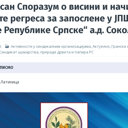
сан Споразум о висини и нач
те регреса за запослене у ЈП
2026. године 2918,14КМ – преглед трошкова
САВЕЗ СИНДИКАТА
 Републике Српске“ а.д. Сок
тупка израде и доношења Правилника о заштити радника при раду
атура
АКТУЕЛНО
6
Активности у синдикалним организацијама
,
Актуелно
,
Грански 
Синдикат шумарства, прераде дрвета и папира РС
 ПИСМО
|
Латиница