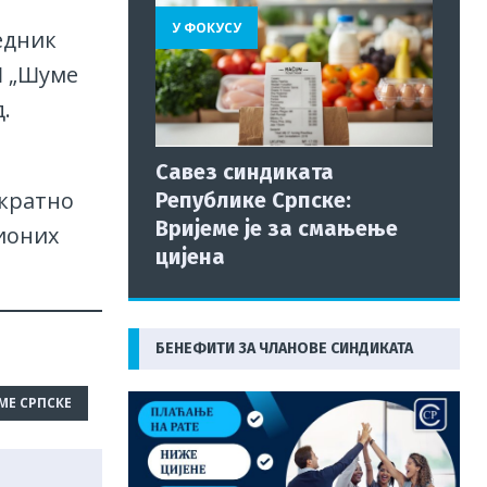
У ФОКУСУ
едник
Ш „Шуме
.
Савез синдиката
ократно
Републике Српске:
Вријеме је за смањење
ционих
цијена
БЕНЕФИТИ ЗА ЧЛАНОВЕ СИНДИКАТА
МЕ СРПСКЕ