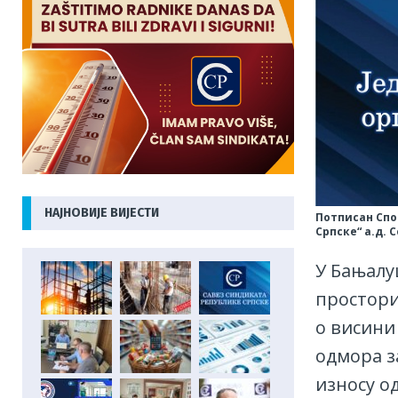
НАЈНОВИЈЕ ВИЈЕСТИ
Потписан Спо
Српске“ а.д. 
У Бањалуц
простори
о висини
одмора з
износу од