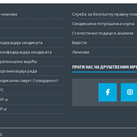
 чланове
Служба за бесплатну правну по
Синдикална потрошачка корпа
Статистички подаци и анализе
федерација синдиката
Вијести
конфедерација синдиката
Линкови
регионално вијеће
ПРАТИ НАС НА ДРУШТВЕНИМ М
организација рада
ндикални савјет Солидарност
РС
ОР-а
Р-а
d.