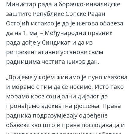
Министар рада и борачко-инвалидске
заштите Републике Српске Радан
Остојић истакао је да је његова обавеза
да на 1. мај – Међународни празник
рада дође у Синдикат и да из
репрезентативне установе свим
радницима честита њихов дан.
„Вријеме у којем живимо је пуно изазова
и морамо с тим да се носимо. Исто тако
морамо кроз социјални дијалог да
пронађемо адекватна рјешења. Права
радника подразумјевају одређене
обавезе као што и права послодаваца и