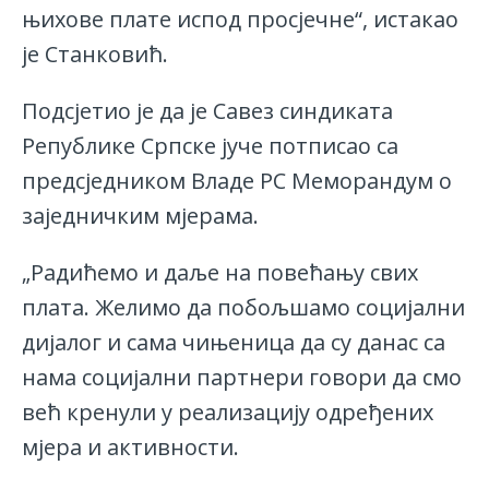
њихове плате испод просјечне“, истакао
је Станковић.
Подсјетио је да је Савез синдиката
Републике Српске јуче потписао са
предсједником Владе РС Меморандум о
заједничким мјерама.
„Радићемо и даље на повећању свих
плата. Желимо да побољшамо социјални
дијалог и сама чињеница да су данас са
нама социјални партнери говори да смо
већ кренули у реализацију одређених
мјера и активности.