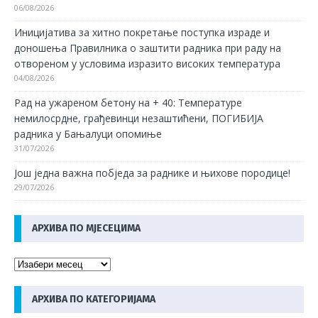
06/08/2026
Иницијатива за хитно покретање поступка израде и
доношења Правилника о заштити радника при раду на
отвореном у условима изразито високих температура
04/08/2026
Рад на ужареном бетону на + 40: Температуре
немилосрдне, грађевинци незаштићени, ПОГИБИЈА
радника у Бањалуци опомиње
31/07/2026
Још једна важна побједа за раднике и њихове породице!
29/07/2026
АРХИВА ПО МЈЕСЕЦИМА
АРХИВА ПО КАТЕГОРИЈАМА