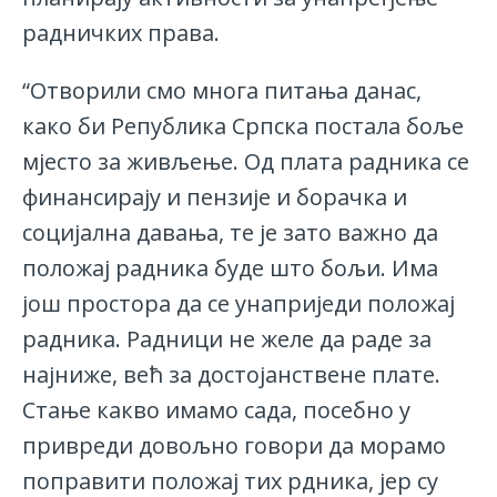
радничких права.
“Отворили смо многа питања данас,
како би Република Српска постала боље
мјесто за живљење. Од плата радника се
финансирају и пензије и борачка и
социјална давања, те је зато важно да
положај радника буде што бољи. Има
још простора да се унаприједи положај
радника. Радници не желе да раде за
најниже, већ за достојанствене плате.
Стање какво имамо сада, посебно у
привреди довољно говори да морамо
поправити положај тих рдника, јер су