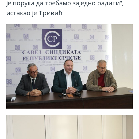
је порука да требамо заједно радити“,
истакао је Тривић.