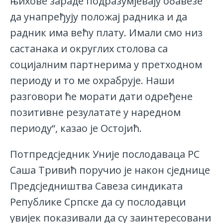
њихове зараде подразумјевају обавезе
да унапређују положај радника и да
радник има већу плату. Имали смо низ
састанака и округлих столова са
социјалним партнерима у претходном
периоду и то ме охрабрује. Наши
разговори ће морати дати одређене
позитивне резулатате у наредном
периоду“, казао је Остојић.
Потпредсједник Уније послодаваца РС
Саша Тривић поручио је након сједнице
Предсједништва Савеза синдиката
Републике Српске да су послодавци
увијек показивали да су заинтересовани