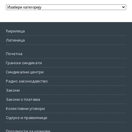
Ћирилица
Латиница
Почетна
Грански синдикати
Синдикални центри
Радно законодавство
Закони
Закони о платама
Колективни уговори
Одлуке и правилници
Погодности за чланове