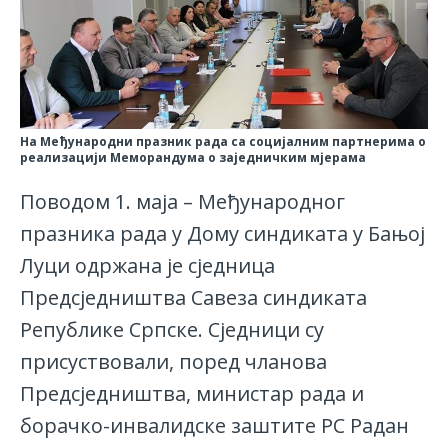
На Међународни празник рада са социјалним партнерима о
реализацији Меморандума о заједничким мјерама
Поводом 1. маја – Међународног
празника рада у Дому синдиката у Бањој
Луци одржана је сједница
Предсједништва Савеза синдиката
Републике Српске. Сједници су
присуствовали, поред чланова
Предсједништва, министар рада и
борачко-инвалидске заштите РС Радан