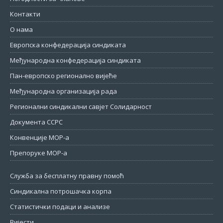
Контакти
О нама
Европска конфедерација синдиката
Међународна конфедерација синдиката
Пан-европско регионално вијеће
Међународна организација рада
Регионални синдикални савјет Солидарност
Документа ССРС
Конвенције МОР-а
Препоруке МОР-а
Служба за бесплатну правну помоћ
Синдикална потрошачка корпа
Статистички подаци и анализе
Вијести