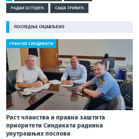
e
r
s
e
g
l
e
РАДАН ОСТОЈИЋ
САША ТРИВИЋ
b
A
a
ra
o
p
d
m
ПОСЛЕДЊЕ ОБЈАВЉЕНО
o
p
s
ГРАНСКИ СИНДИКАТИ
k
Раст чланства и правна заштита
приоритети Синдиката радника
унутрашњих послова