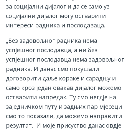
за социјални дијалог и да се само уз
социјални дијалог могу остварити
интереси радника и послодаваца.
„Без задовољног радника нема
успјешног послодавца, а ни без
успјешног послодавца нема задовољног
радника. И данас смо покушали
договорити даље кораке и сарадњу и
само кроз један овакав дијалог можемо
остварити напредак. Ту смо негдје на
заједничком путу и задњих пар мјесеци
смо то показали, да можемо направити
резултат. И моје присуство данас овдје