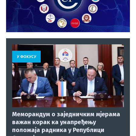
У ФОКУСУ
Меморандум о заједничким мјерама
важан корак ка унапређењу
положаја радника у Републици