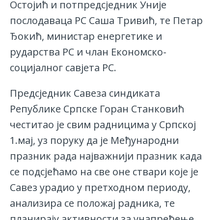
Остојић и потпредсједник Уније
послодаваца РС Саша Тривић, те Петар
Ђокић, министар енергетике и
рударства РС и члан Економско-
социјалног савјета РС.
Предсједник Савеза синдиката
Републике Српске Горан Станковић
честитао је свим радницима у Српској
1.мај, уз поруку да је Међународни
празник рада најважнији празник када
се подсјећамо на све оне ствари које је
Савез урадио у претходном периоду,
анализира се положај радника, те
планирају активности за унапређење