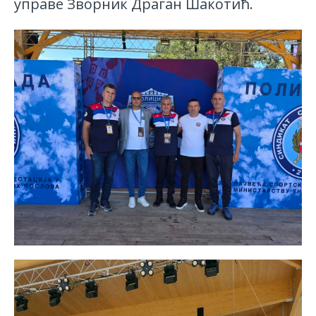
управе Зворник Драган Шакотић.