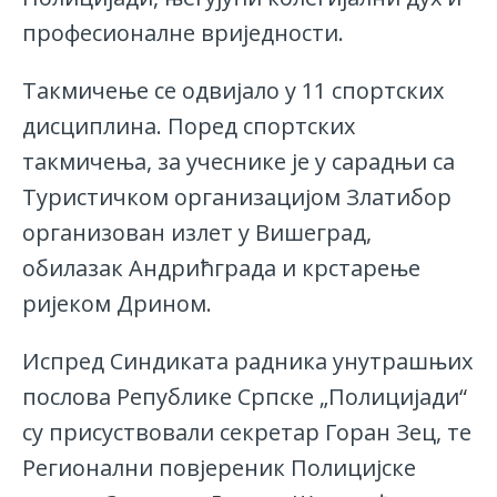
професионалне вриједности.
Такмичење се одвијало у 11 спортских
дисциплина. Поред спортских
такмичења, за учеснике је у сарадњи са
Туристичком организацијом Златибор
организован излет у Вишеград,
обилазак Андрићграда и крстарење
ријеком Дрином.
Испред Синдиката радника унутрашњих
послова Републике Српске „Полицијади“
су присуствовали секретар Горан Зец, те
Регионални повјереник Полицијске