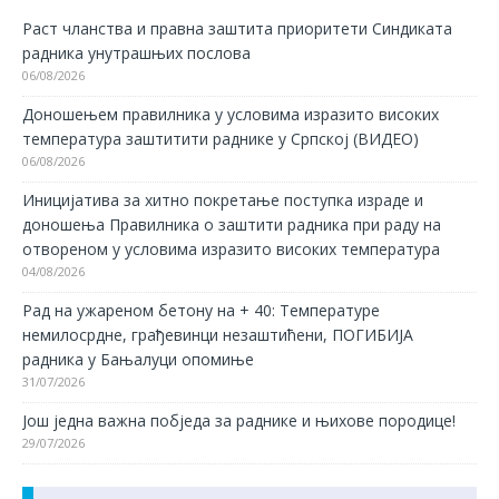
Раст чланства и правна заштита приоритети Синдиката
радника унутрашњих послова
06/08/2026
Доношењем правилника у условима изразито високих
температура заштитити раднике у Српској (ВИДЕО)
06/08/2026
Иницијатива за хитно покретање поступка израде и
доношења Правилника о заштити радника при раду на
отвореном у условима изразито високих температура
04/08/2026
Рад на ужареном бетону на + 40: Температуре
немилосрдне, грађевинци незаштићени, ПОГИБИЈА
радника у Бањалуци опомиње
31/07/2026
Још једна важна побједа за раднике и њихове породице!
29/07/2026