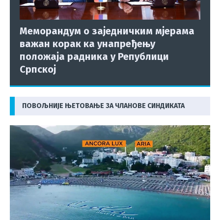
Меморандум о заједничким мјерама
важан корак ка унапређењу
положаја радника у Републици
Српској
ПОВОЉНИЈЕ ЊЕТОВАЊЕ ЗА ЧЛАНОВЕ СИНДИКАТА