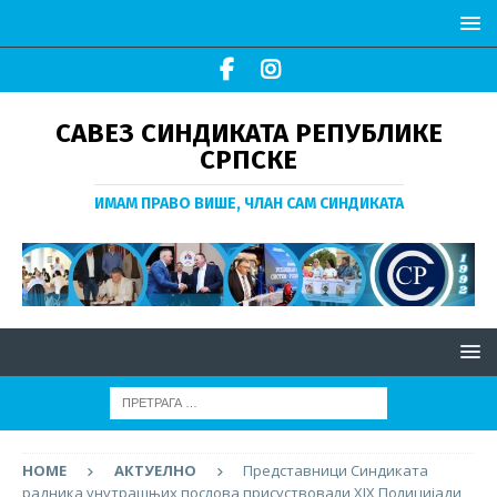
САВЕЗ СИНДИКАТА РЕПУБЛИКЕ
СРПСКЕ
ИМАМ ПРАВО ВИШЕ, ЧЛАН САМ СИНДИКАТА
HOME
АКТУЕЛНО
Представници Синдиката
радника унутрашњих послова присуствовали XIX Полицијади