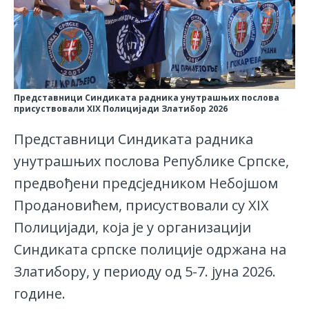
Представници Синдиката радника унутрашњих послова
присуствовали XIX Полицијади Златибор 2026
Представници Синдиката радника
унутрашњих послова Републике Српске,
предвођени предсједником Небојшом
Продановићем, присуствовали су XIX
Полицијади, која је у организацији
Синдиката српске полиције одржана на
Златибору, у периоду од 5-7. јуна 2026.
године.