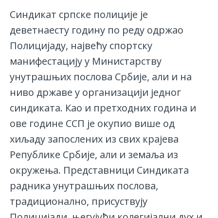
Синдикат српске полиције је
деветнаесту годину по реду одржао
Полицијаду, највећу спортску
манифестацију у Министарству
унутрашњих послова Србије, али и на
ниво државе у организацији једног
синдиката. Као и претходних година и
ове године ССП је окупио више од
хиљаду запослених из свих крајева
Републике Србије, али и земаља из
окружења. Представници Синдиката
радника унутрашњих послова,
традиционално, присуствују
Полицијади, његујући колегијални дух и