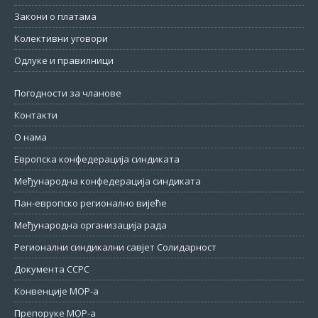
Закони о платама
Колективни уговори
Одлуке и правилници
Погодности за чланове
Контакти
О нама
Европска конфедерација синдиката
Међународна конфедерација синдиката
Пан-европско регионално вијеће
Међународна организација рада
Регионални синдикални савјет Солидарност
Документа ССРС
Конвенције МОР-а
Препоруке МОР-а