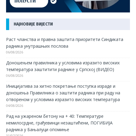
НАЈНОВИЈЕ ВИЈЕСТИ
Раст чланства и правна заштита приоритети Синдиката
радника унутрашњих послова
06/08/2026
Доношењем правилника у условима изразито високих
температура заштитити раднике у Српској (ВИДЕО)
06/08/2026
Иницијатива за хитно покретање поступка израде и
доношења Правилника о заштити радника при раду на
отвореном у условима изразито високих температура
04/08/2026
Рад на ужареном бетону на + 40: Температуре
немилосрдне, грађевинци незаштићени, ПОГИБИЈА
радника у Бањалуци опомиње
31/07/2026