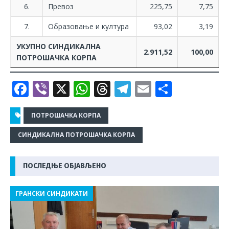
6.
Превоз
225,75
7,75
7.
Образовање и култура
93,02
3,19
УКУПНО СИНДИКАЛНА
2.911,52
100,00
ПОТРОШАЧКА КОРПА
F
Vi
X
W
T
T
E
S
a
b
h
h
el
m
h
c
e
at
r
e
ai
ar
ПОТРОШАЧКА КОРПА
e
r
s
e
g
l
e
СИНДИКАЛНА ПОТРОШАЧКА КОРПА
b
A
a
ra
o
p
d
m
ПОСЛЕДЊЕ ОБЈАВЉЕНО
o
p
s
ГРАНСКИ СИНДИКАТИ
k