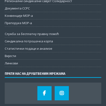
Регионални синдикални савјет Солидарност
Документа ССРС
Конвенције МОР-а
Препоруке МОР-а
Служба за бесплатну правну помоћ
Синдикална потрошачка корпа
Статистички подаци и анализе
Вијести
Линкови
ПРАТИ НАС НА ДРУШТВЕНИМ МРЕЖАМА