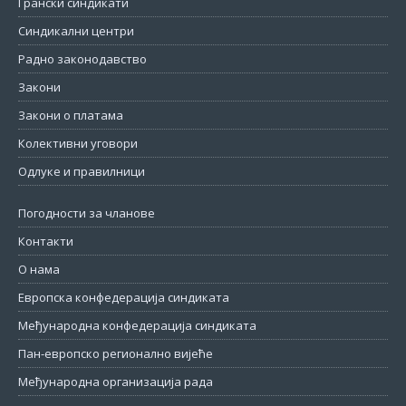
Грански синдикати
Синдикални центри
Радно законодавство
Закони
Закони о платама
Колективни уговори
Одлуке и правилници
Погодности за чланове
Контакти
О нама
Европска конфедерација синдиката
Међународна конфедерација синдиката
Пан-европско регионално вијеће
Међународна организација рада