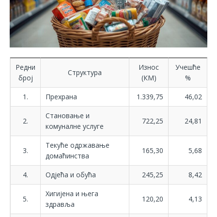
Редни
Износ
Учешће
Структура
број
(КМ)
%
1.
Прехрана
1.339,75
46,02
Становање и
2.
722,25
24,81
комуналне услуге
Текуће одржавање
3.
165,30
5,68
домаћинства
4.
Одјећа и обућа
245,25
8,42
Хигијена и њега
5.
120,20
4,13
здравља