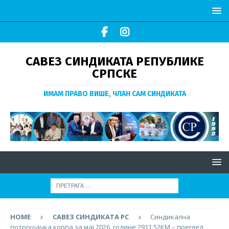
САВЕЗ СИНДИКАТА РЕПУБЛИКЕ
СРПСКЕ
ИМАМ ПРАВО ВИШЕ, ЧЛАН САМ СИНДИКАТА
HOME
САВЕЗ СИНДИКАТА РС
Синдикална
потрошачка корпа за мај 2026. године 2911,52КМ – преглед