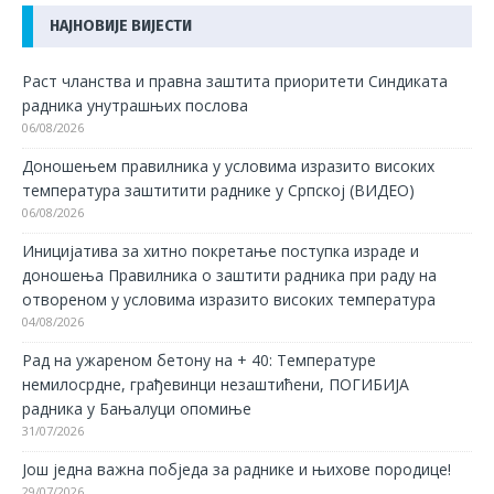
НАЈНОВИЈЕ ВИЈЕСТИ
Раст чланства и правна заштита приоритети Синдиката
радника унутрашњих послова
06/08/2026
Доношењем правилника у условима изразито високих
температура заштитити раднике у Српској (ВИДЕО)
06/08/2026
Иницијатива за хитно покретање поступка израде и
доношења Правилника о заштити радника при раду на
отвореном у условима изразито високих температура
04/08/2026
Рад на ужареном бетону на + 40: Температуре
немилосрдне, грађевинци незаштићени, ПОГИБИЈА
радника у Бањалуци опомиње
31/07/2026
Још једна важна побједа за раднике и њихове породице!
29/07/2026