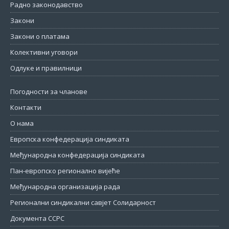
Радно законодавство
Закони
Закони о платама
Колективни уговори
Одлуке и правилници
Погодности за чланове
Контакти
О нама
Европска конфедерација синдиката
Међународна конфедерација синдиката
Пан-европско регионално вијеће
Међународна организација рада
Регионални синдикални савјет Солидарност
Документа ССРС