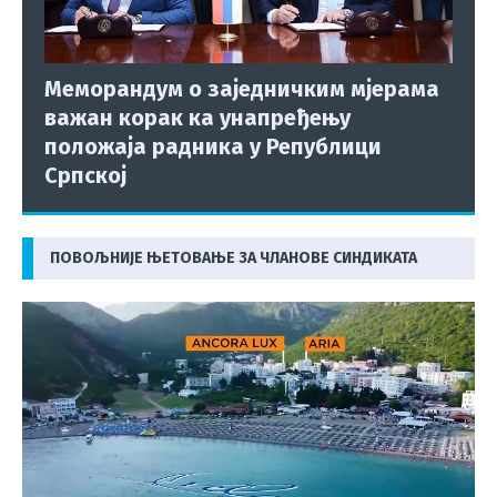
Меморандум о заједничким мјерама
важан корак ка унапређењу
положаја радника у Републици
Српској
ПОВОЉНИЈЕ ЊЕТОВАЊЕ ЗА ЧЛАНОВЕ СИНДИКАТА