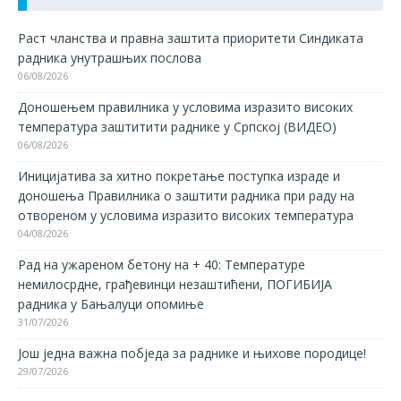
Раст чланства и правна заштита приоритети Синдиката
радника унутрашњих послова
06/08/2026
Доношењем правилника у условима изразито високих
температура заштитити раднике у Српској (ВИДЕО)
06/08/2026
Иницијатива за хитно покретање поступка израде и
доношења Правилника о заштити радника при раду на
отвореном у условима изразито високих температура
04/08/2026
Рад на ужареном бетону на + 40: Температуре
немилосрдне, грађевинци незаштићени, ПОГИБИЈА
радника у Бањалуци опомиње
31/07/2026
Још једна важна побједа за раднике и њихове породице!
29/07/2026