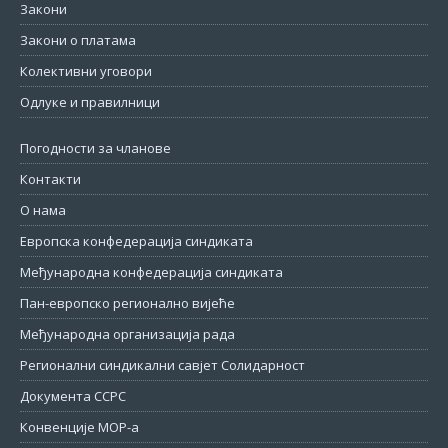
Закони
Закони о платама
Колективни уговори
Одлуке и правилници
Погодности за чланове
Контакти
О нама
Европска конфедерација синдиката
Међународна конфедерација синдиката
Пан-европско регионално вијеће
Међународна организација рада
Регионални синдикални савјет Солидарност
Документа ССРС
Конвенције МОР-а