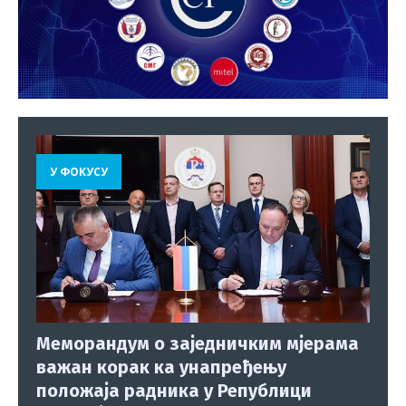
У ФОКУСУ
Меморандум о заједничким мјерама
важан корак ка унапређењу
положаја радника у Републици