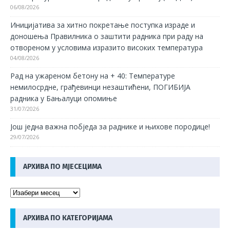
06/08/2026
Иницијатива за хитно покретање поступка израде и
доношења Правилника о заштити радника при раду на
отвореном у условима изразито високих температура
04/08/2026
Рад на ужареном бетону на + 40: Температуре
немилосрдне, грађевинци незаштићени, ПОГИБИЈА
радника у Бањалуци опомиње
31/07/2026
Још једна важна побједа за раднике и њихове породице!
29/07/2026
АРХИВА ПО МЈЕСЕЦИМА
АРХИВА ПО КАТЕГОРИЈАМА