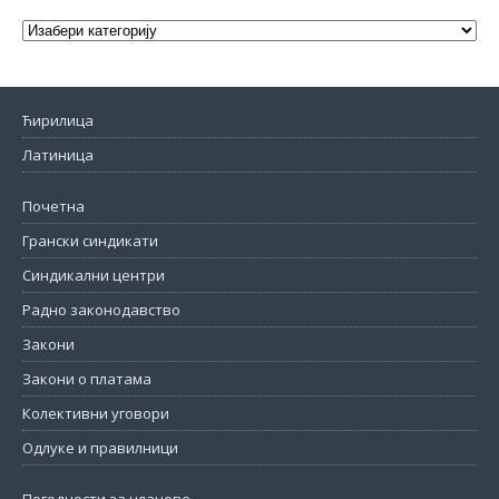
Ћирилица
Латиница
Почетна
Грански синдикати
Синдикални центри
Радно законодавство
Закони
Закони о платама
Колективни уговори
Одлуке и правилници
Погодности за чланове