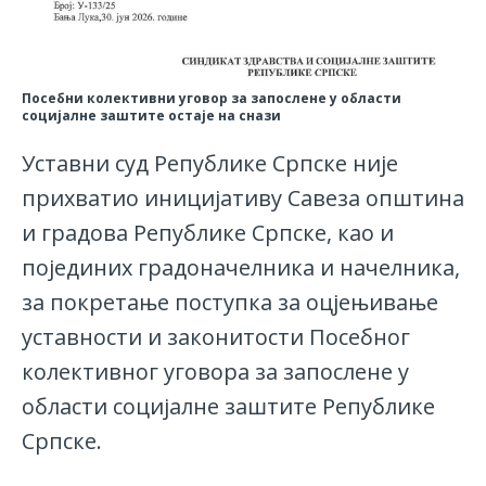
Посебни колективни уговор за запослене у области
социјалне заштите остаје на снази
Уставни суд Републике Српске није
прихватио иницијативу Савеза општина
и градова Републике Српске, као и
појединих градоначелника и начелника,
за покретање поступка за оцјењивање
уставности и законитости Посебног
колективног уговора за запослене у
области социјалне заштите Републике
Српске.