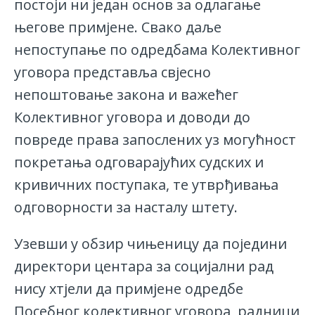
постоји ни један основ за одлагање
његове примјене. Свако даље
непоступање по одредбама Колективног
уговора представља свјесно
непоштовање закона и важећег
Колективног уговора и доводи до
повреде права запослених уз могућност
покретања одговарајућих судских и
кривичних поступака, те утврђивања
одговорности за насталу штету.
Узевши у обзир чињеницу да поједини
директори центара за социјални рад
нису хтјели да примјене одредбе
Посебног колективног уговора, радници