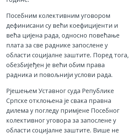
Посебним колективним уговором
дефинисани су већи коефицијенти и
већа цијена рада, односно повећање
плата за све раднике запослене у
области социјалне заштите. Поред тога,
обезбијеђен је већи обим права
радника и повољнији услови рада.
Рјешењем Уставног суда Републике
Српске отклоњена је свака правна
дилема у погледу примјене Посебног
колективног уговора за запослене у
области социјалне заштите. Више не