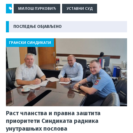
a
b
h
h
el
m
h
c
e
at
r
e
ai
ar
МИЛОШ ПУРКОВИЋ
УСТАВНИ СУД
e
r
s
e
g
l
e
ПОСЛЕДЊЕ ОБЈАВЉЕНО
b
A
a
ra
o
p
d
m
ГРАНСКИ СИНДИКАТИ
o
p
s
k
Раст чланства и правна заштита
приоритети Синдиката радника
унутрашњих послова