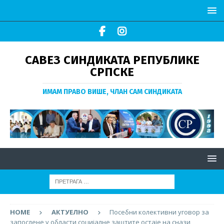
САВЕЗ СИНДИКАТА РЕПУБЛИКЕ
СРПСКЕ
ИМАМ ПРАВО ВИШЕ, ЧЛАН САМ СИНДИКАТА
HOME
АКТУЕЛНО
Посебни колективни уговор за
запослене у области социјалне заштите остаје на снази