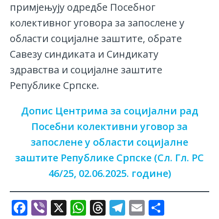
примјењују одредбе Посебног
колективног уговора за запослене у
области социјалне заштите, обрате
Савезу синдиката и Синдикату
здравства и социјалне заштите
Републике Српске.
Допис Центрима за социјални рад
Посебни колективни уговор за
запослене у области социјалне
заштите Републике Српске (Сл. Гл. РС
46/25, 02.06.2025. године)
F
Vi
X
W
T
T
E
S