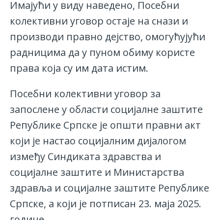
Имајући у виду наведено, Посебни
колективни уговор остаје на снази и
производи правно дејство, омогућујући
радницима да у пуном обиму користе
права која су им дата истим.
Посебни колективни уговор за
запослене у области социјалне заштите
Републике Српске је општи правни акт
који је настао социјалним дијалогом
између Синдиката здравства и
социјалне заштите и Министарства
здравља и социјалне заштите Републике
Српске, а који је потписан 23. маја 2025.
године.