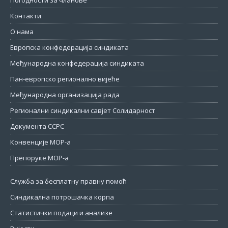
Контакти
О нама
Европска конфедерација синдиката
Међународна конфедерација синдиката
Пан-европско регионално вијеће
Међународна организација рада
Регионални синдикални савјет Солидарност
Документа ССРС
Конвенције МОР-а
Препоруке МОР-а
Служба за бесплатну правну помоћ
Синдикална потрошачка корпа
Статистички подаци и анализе