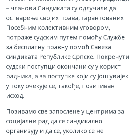
– чланови Синдиката су одлучили да
остварење својих права, гарантованих
Посебним колективним уговором,
потраже судским путем помоћу Службе
за бесплатну правну помоћ Савеза
синдиката Републике Српске. Покренути
судски поступци окончани су у корист
радника, а за поступке који су још увијек
у току очекује се, такође, позитиван
исход.
Позивамо све запослене у центрима за
социјални рад да се синдикално
организују и да се, уколико се не