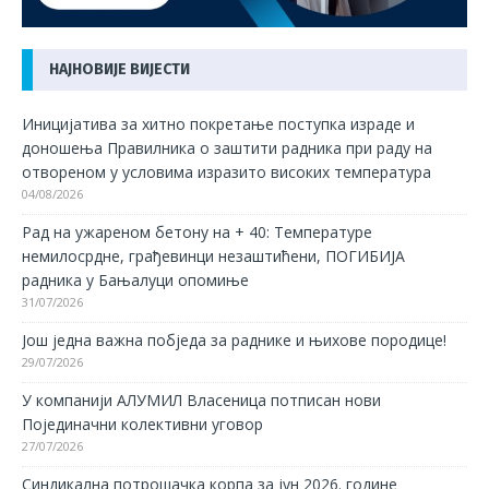
НАЈНОВИЈЕ ВИЈЕСТИ
Иницијатива за хитно покретање поступка израде и
доношења Правилника о заштити радника при раду на
отвореном у условима изразито високих температура
04/08/2026
Рад на ужареном бетону на + 40: Температуре
немилосрдне, грађевинци незаштићени, ПОГИБИЈА
радника у Бањалуци опомиње
31/07/2026
Још једна важна побједа за раднике и њихове породице!
29/07/2026
У компанији АЛУМИЛ Власеница потписан нови
Појединачни колективни уговор
27/07/2026
Синдикална потрошачка корпа за јун 2026. године