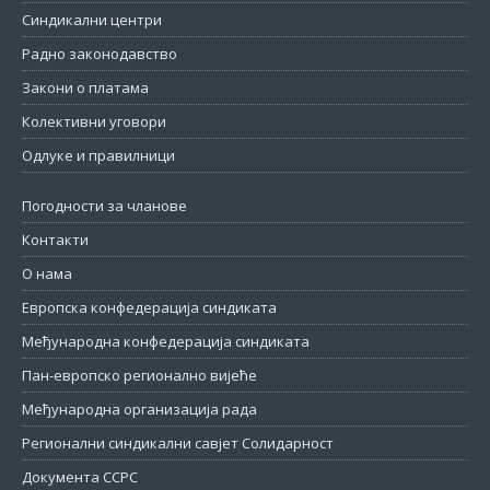
Синдикални центри
Радно законодавство
Закони о платама
Колективни уговори
Одлуке и правилници
Погодности за чланове
Контакти
О нама
Европска конфедерација синдиката
Међународна конфедерација синдиката
Пан-европско регионално вијеће
Међународна организација рада
Регионални синдикални савјет Солидарност
Документа ССРС