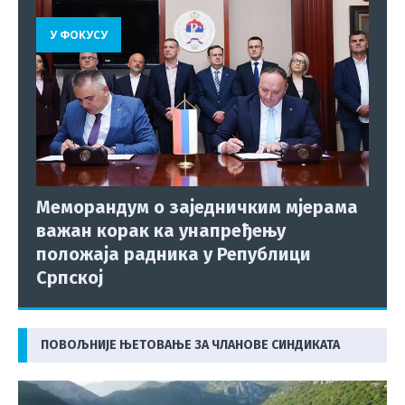
У ФОКУСУ
Меморандум о заједничким мјерама
важан корак ка унапређењу
положаја радника у Републици
Српској
ПОВОЉНИЈЕ ЊЕТОВАЊЕ ЗА ЧЛАНОВЕ СИНДИКАТА