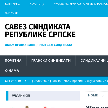
ЋИРИЛИЦА
ЛАТИНИЦА
СЛУЖБА ЗА БЕСПЛАТНУ ПРАВНУ ПОМОЋ
ЛИНКОВИ
САВЕЗ СИНДИКАТА
РЕПУБЛИКЕ СРПСКЕ
ИМАМ ПРАВО ВИШЕ, ЧЛАН САМ СИНДИКАТА
ПОЧЕТНА
ГРАНСКИ СИНДИКАТИ
СИНДИКАЛНИ 
О НАМА
[ 06/08/2026 ]
Доношењем правилника у условима из
АКТУЕЛНО
АКТУЕЛНО
HOME
УЧЛАНИ СЕ!
[ 04/08/2026 ]
Иницијатива за хитно покретање пос
на отвореном у условима изразито високих темпер