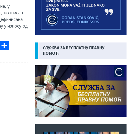
не, у
ц, потписан
 дефинисана
у у износу од
E
S
СЛУЖБА ЗА БЕСПЛАТНУ ПРАВНУ
m
h
ПОМОЋ
ai
ar
e