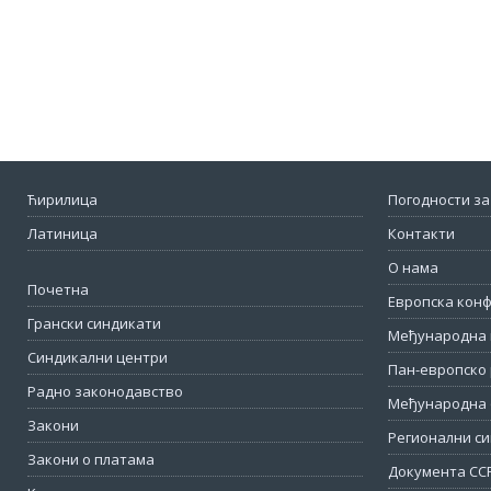
Ћирилица
Погодности за
Латиница
Контакти
О нама
Почетна
Европска кон
Грански синдикати
Међународна 
Синдикални центри
Пан-европско 
Радно законодавство
Међународна 
Закони
Регионални си
Закони о платама
Документа СС