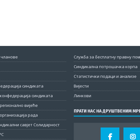
 чланове
Служба за бесплатну правну по
Синдикална потрошачка корпа
Статистички подаци и анализе
федерација синдиката
Вијести
конфедерација синдиката
Линкови
регионално вијеће
ПРАТИ НАС НА ДРУШТВЕНИМ М
организација рада
ндикални савјет Солидарност
РС