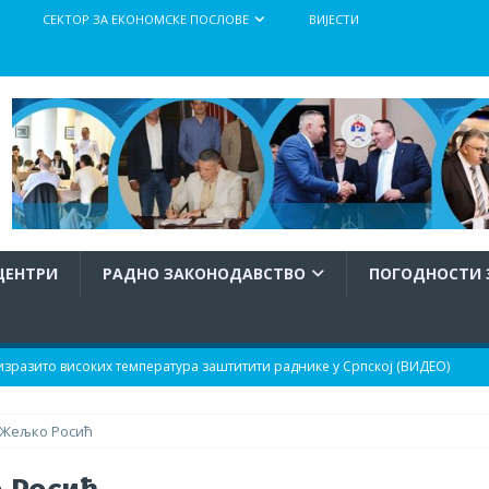
СЕКТОР ЗА ЕКОНОМСКЕ ПОСЛОВЕ
ВИЈЕСТИ
ЦЕНТРИ
РАДНО ЗАКОНОДАВСТВО
ПОГОДНОСТИ 
разито високих температура заштитити раднике у Српској (ВИДЕО)
Жељко Росић
тупка израде и доношења Правилника о заштити радника при раду
атура
АКТУЕЛНО