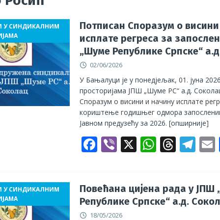
 Росић
мпературе немилосрдне, грађевинци незаштићени, ПОГИБИЈА
Потписан Споразум о висини
И У СИНДИКАЛНИМ
ИЈАМА
исплате регреса за запослен
и њихове породице!
АКТУЕЛНО
„Шуме Републике Српске“ а.д
оритети Синдиката радника унутрашњих послова
ГРАНСКИ
02/06/2026
У Бањалуци је у понедјељак, 01. јуна 2026
просторијама ЈПШ „Шуме РС“ а.д. Сокола
Споразум о висини и начину исплате регр
кориштење годишњег одмора запослени
Јавном предузећу за 2026.
[опширније]
F
Vi
X
W
T
T
ac
b
h
h
el
e
er
at
re
e
b
s
a
gr
l
Повећана цијена рада у ЈПШ
И У СИНДИКАЛНИМ
ИЈАМА
Републике Српске“ а.д. Соко
o
A
d
a
18/05/2026