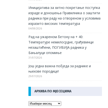
Иницијатива за хитно покретање поступка
израде и доношења Правилника о заштити
радника при раду на отвореном у условима
изразито високих температура
04/08/2026
Рад на ужареном бетону на + 40:
Температуре немилосрдне, грађевинци
незаштићени, ПОГИБИЈА радника у
Бањалуци опомиње
31/07/2026
Још једна важна побједа за раднике и
њихове породице!
29/07/2026
АРХИВА ПО МЈЕСЕЦИМА