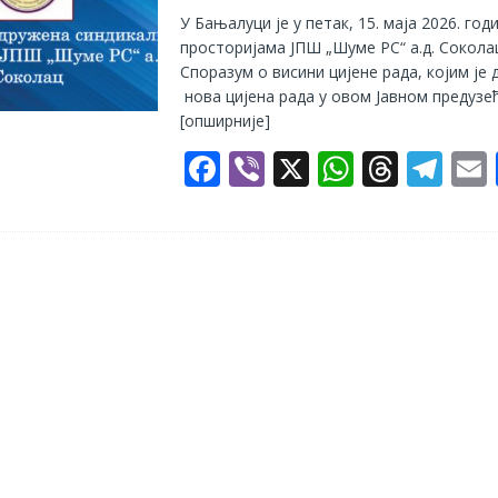
o
p
s
m
У Бањалуци је у петак, 15. маја 2026. годи
k
p
просторијама ЈПШ „Шуме РС“ а.д. Сокола
Споразум о висини цијене рада, којим је
нова цијена рада у овом Јавном предузећ
[опширније]
F
Vi
X
W
T
T
ac
b
h
h
el
e
er
at
re
e
b
s
a
gr
l
o
A
d
a
o
p
s
m
k
p