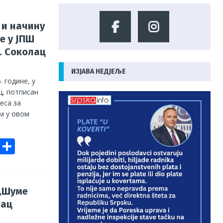
 и начину
е у ЈПШ
. Соколац
ИЗЈАВА НЕДЈЕЉЕ
. године, у
ц, потписан
еса за
м у овом
E
S
m
h
ai
ar
e
 „Шуме
лац