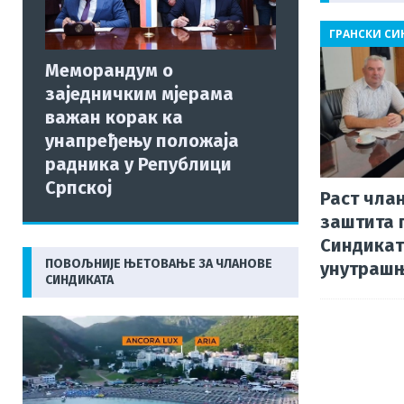
o
ГРАНСКИ С
o
Меморандум о
k
заједничким мјерама
важан корак ка
унапређењу положаја
радника у Републици
Српској
Раст чла
заштита 
Синдикат
ПОВОЉНИЈЕ ЊЕТОВАЊЕ ЗА ЧЛАНОВЕ
унутрашњ
СИНДИКАТА