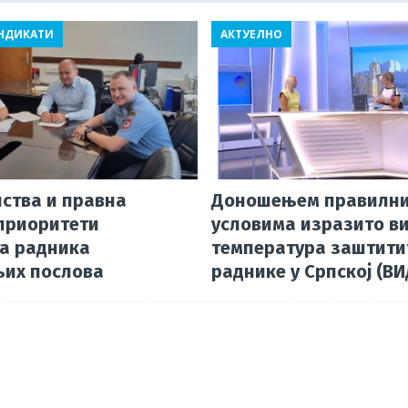
p
d
m
ИНДИКАТИ
АКТУЕЛНО
p
s
нства и правна
Доношењем правилни
приоритети
условима изразито в
а радника
температура заштити
их послова
раднике у Српској (В