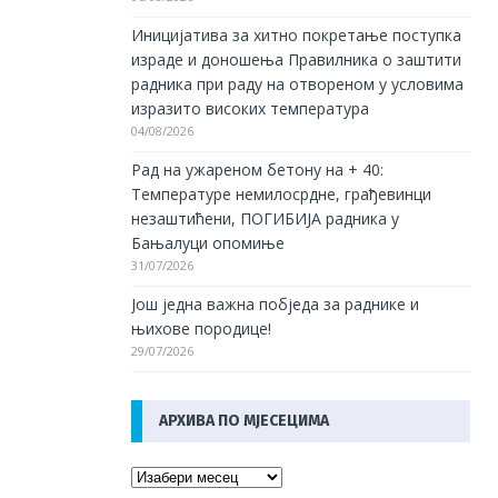
Иницијатива за хитно покретање поступка
израде и доношења Правилника о заштити
радника при раду на отвореном у условима
изразито високих температура
04/08/2026
Рад на ужареном бетону на + 40:
Температуре немилосрдне, грађевинци
незаштићени, ПОГИБИЈА радника у
Бањалуци опомиње
31/07/2026
Још једна важна побједа за раднике и
њихове породице!
29/07/2026
АРХИВА ПО МЈЕСЕЦИМА