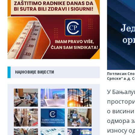
НАЈНОВИЈЕ ВИЈЕСТИ
Потписан Спо
Српске“ а.д. 
У Бањалуц
простори
о висини
одмора з
износу од