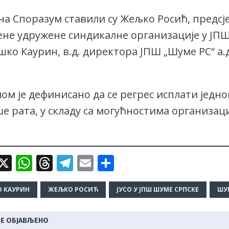
на Споразум ставили су Жељко Росић, предсј
ене удружене синдикалне организације у ЈП
шко Каурин, в.д. директора ЈПШ „Шуме РС“ а.д
ом је дефинисано да се регрес исплати једн
ше рата, у складу са могућностима организа
i
X
W
T
T
E
S
b
h
h
el
m
h
e
at
r
e
ai
ar
 КАУРИН
ЖЕЉКО РОСИЋ
ЈУСО У ЈПШ ШУМЕ СРПСКЕ
ШУ
s
e
g
l
e
Е ОБЈАВЉЕНО
A
a
ra