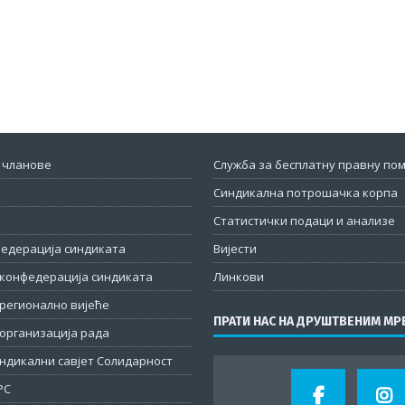
 чланове
Служба за бесплатну правну по
Синдикална потрошачка корпа
Статистички подаци и анализе
федерација синдиката
Вијести
конфедерација синдиката
Линкови
регионално вијеће
ПРАТИ НАС НА ДРУШТВЕНИМ М
организација рада
ндикални савјет Солидарност
РС