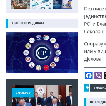
Потписе 
Јединств
РС“ и Бла
ГРАНСКИ СИНДИКАТА
Соколац.
Споразум
или у ви
дјелова.
F
V
a
c
БЛАШКО
У ФОКУСУ
e
r
ПОСЛЕДЊ
b