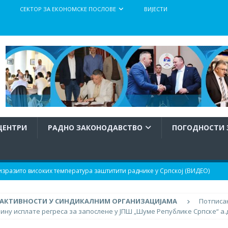
СЕКТОР ЗА ЕКОНОМСКЕ ПОСЛОВЕ
ВИЈЕСТИ
ЦЕНТРИ
РАДНО ЗАКОНОДАВСТВО
ПОГОДНОСТИ 
разито високих температура заштитити раднике у Српској (ВИДЕО)
АКТИВНОСТИ У СИНДИКАЛНИМ ОРГАНИЗАЦИЈАМА
Потписа
тупка израде и доношења Правилника о заштити радника при раду
ину исплате регреса за запослене у ЈПШ „Шуме Републике Српске“ а.
атура
АКТУЕЛНО