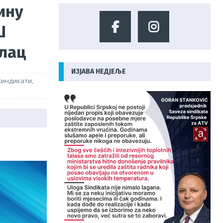
ину
Ш
олац
ИЗЈАВА НЕДЈЕЉЕ
синдикати
,