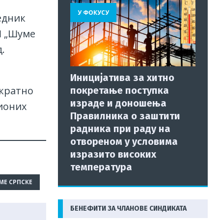
У ФОКУСУ
едник
Ш „Шуме
.
Иницијатива за хитно
ократно
покретање поступка
израде и доношења
ционих
Правилника о заштити
радника при раду на
отвореном у условима
изразито високих
температура
МЕ СРПСКЕ
БЕНЕФИТИ ЗА ЧЛАНОВЕ СИНДИКАТА