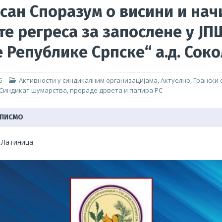
сан Споразум о висини и нач
мпературе немилосрдне, грађевинци незаштићени, ПОГИБИЈА
те регреса за запослене у ЈП
и њихове породице!
АКТУЕЛНО
 Републике Српске“ а.д. Сок
оритети Синдиката радника унутрашњих послова
ГРАНСКИ
6
Активности у синдикалним организацијама
,
Актуелно
,
Грански 
Синдикат шумарства, прераде дрвета и папира РС
 ПИСМО
|
Латиница