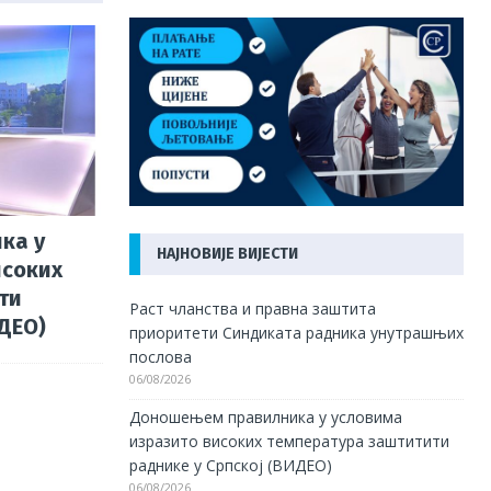
ка у
НАЈНОВИЈЕ ВИЈЕСТИ
исоких
ти
Раст чланства и правна заштита
ИДЕО)
приоритети Синдиката радника унутрашњих
послова
06/08/2026
Доношењем правилника у условима
изразито високих температура заштитити
раднике у Српској (ВИДЕО)
06/08/2026