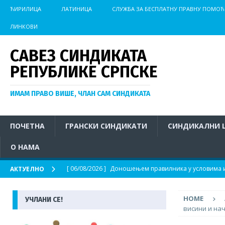
ЋИРИЛИЦА
ЛАТИНИЦА
СЛУЖБА ЗА БЕСПЛАТНУ ПРАВНУ ПОМОЋ
ЛИНКОВИ
САВЕЗ СИНДИКАТА
РЕПУБЛИКЕ СРПСКЕ
ИМАМ ПРАВО ВИШЕ, ЧЛАН САМ СИНДИКАТА
ПОЧЕТНА
ГРАНСКИ СИНДИКАТИ
СИНДИКАЛНИ 
О НАМА
[ 06/08/2026 ]
Доношењем правилника у условима из
АКТУЕЛНО
АКТУЕЛНО
HOME
УЧЛАНИ СЕ!
[ 04/08/2026 ]
Иницијатива за хитно покретање пос
висини и нач
на отвореном у условима изразито високих темпер