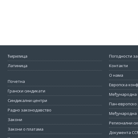
Ћирилица
Погодности за
Латиница
Контакти
О нама
Почетна
Европска кон
Грански синдикати
Међународна 
Синдикални центри
Пан-европско 
Радно законодавство
Међународна 
Закони
Регионални си
Закони о платама
Документа СС