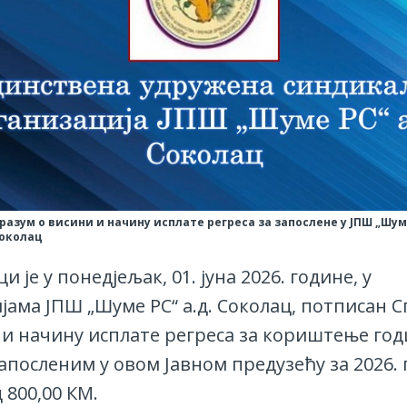
разум о висини и начину исплате регреса за запослене у ЈПШ „Шу
Соколац
и је у понедјељак, 01. јуна 2026. године, у
јама ЈПШ „Шуме РС“ а.д. Соколац, потписан 
 и начину исплате регреса за кориштење го
апосленим у овом Јавном предузећу за 2026. 
 800,00 КМ.