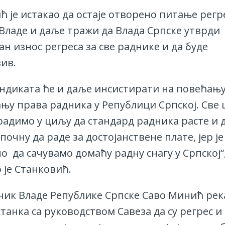
 је истакао да остаје отворено питање регре
 Владе и даље тражи да Влада Српске утврди
н износ регрeса за све раднике и да буде
ив.
индиката ће и даље инсистирати на повећању
у права радника у Републици Српској. Све
радимо у циљу да стандард радника расте и 
очну да раде за достојанствене плате, јер је
о да сачувамо домаћу радну снагу у Српској“
 је Станковић.
ник Владе Републике Српске Саво Минић река
станка са руководством Савеза да су регрес 