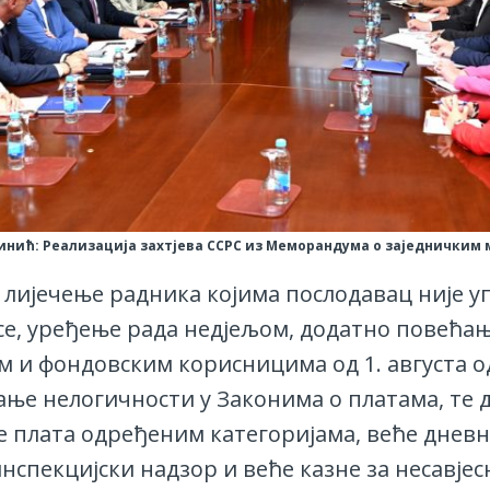
нић: Реализација захтјева ССРС из Меморандума о заједничким 
 лијечење радника којима послодавац није у
е, уређење рада недјељом, додатно повећањ
м и фондовским корисницима од 1. августа о
ње нелогичности у Законима о платама, те 
 плата одређеним категоријама, веће дневн
нспекцијски надзор и веће казне за несавјес