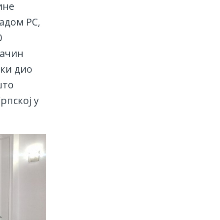
ине
адом РС,
0
начин
ики дио
што
рпској у