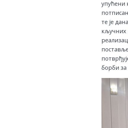
упућени 
потписан
те је да
кључних 
реализац
поставље
потврђуј
борби за