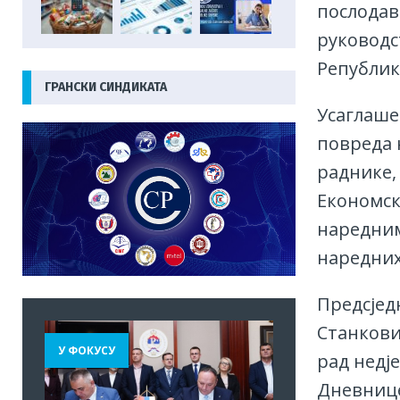
послодав
руководс
Републик
ГРАНСКИ СИНДИКАТА
Усаглаше
повреда 
раднике,
Економско
наредним
наредних
Предсјед
Станкови
У ФОКУСУ
рад недј
Дневнице