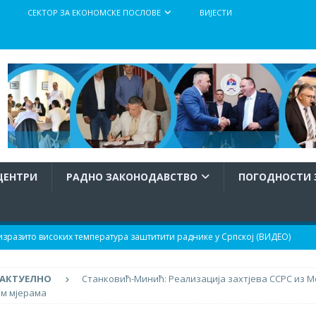
СЕКТОР ЗА ЕКОНОМСКЕ ПОСЛОВЕ
ВИЈЕСТИ
ЦЕНТРИ
РАДНО ЗАКОНОДАВСТВО
ПОГОДНОСТИ 
разито високих температура заштитити раднике у Српској (ВИДЕО)
АКТУЕЛНО
Станковић-Минић: Реализација захтјева ССРС из 
тупка израде и доношења Правилника о заштити радника при раду
им мјерама
атура
АКТУЕЛНО