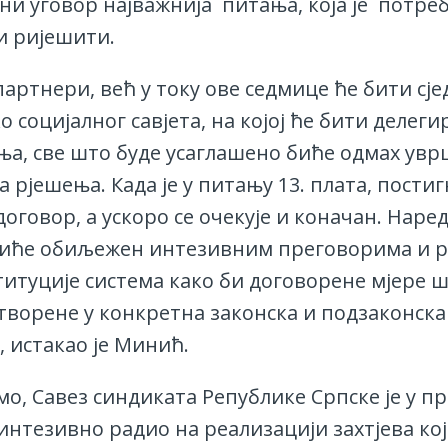
ни уговор најважнија питања, која је потре
и ријешити.
партнери, већ у току ове седмице ће бити сј
 социјалног савјета, на којој ће бити делеги
ња, све што буде усаглашено биће одмах ув
а рјешења. Када је у питању 13. плата, постиг
оговор, а ускоро се очекује и коначан. Наре
иће обиљежен интезивним преговорима и 
титуције система како би договорене мјере ш
творене у конкретна законска и подзаконска
, истакао је Минић.
мо, Савез синдиката Републике Српске је у п
интезивно радио на реализацији захтјева кој