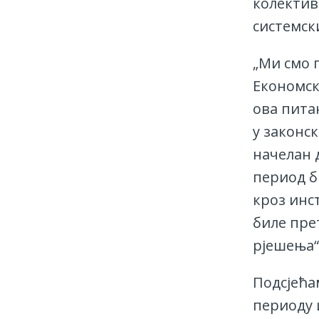
колектив
системск
„Ми смо 
Економско
ова пита
у законск
начелан д
период б
кроз инс
биле пре
рјешења“
Подсјећа
периоду 