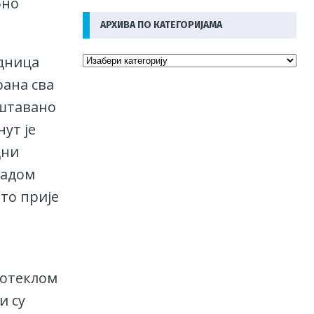
бно
АРХИВА ПО КАТЕГОРИЈАМА
едница
рана сва
рштавано
нут је
дни
радом
то прије
ротеклом
и су