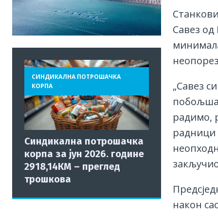
Станковић
Савез од
минимала
неопорез
СИНДИКАЛНА ПОТРОШАЧКА
„Савез с
КОРПА
побољшањ
радимо, 
радници п
Синдикална потрошачка
неопходн
корпа за јун 2026. године
закључио
2918,14КМ – преглед
трошкова
Предсјед
након са