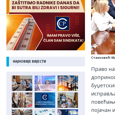
Станковић-Ми
НАЈНОВИЈЕ ВИЈЕСТИ
Право на
допринос
буџетски
исправља
повећање
појачан и