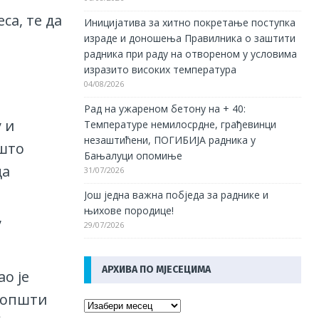
са, те да
Иницијатива за хитно покретање поступка
израде и доношења Правилника о заштити
радника при раду на отвореном у условима
изразито високих температура
04/08/2026
Рад на ужареном бетону на + 40:
 и
Температуре немилосрдне, грађевинци
незаштићени, ПОГИБИЈА радника у
 што
Бањалуци опомиње
да
31/07/2026
Још једна важна побједа за раднике и
њихове породице!
,
29/07/2026
АРХИВА ПО МЈЕСЕЦИМА
о је
и општи