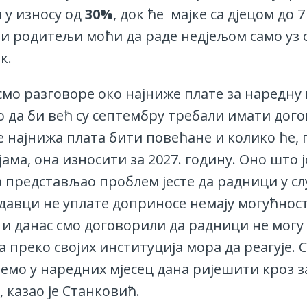
 у износу од
30%
, док ће мајке са дјецом до 
и родитељи моћи да раде недјељом само уз с
к.
смо разговоре око најниже плате за наредну 
 да би већ су септембру требали имати дог
е најнижа плата бити повећане и колико ће, 
ама, она износити за 2027. годину. Оно што ј
 представљао проблем јесте да радници у слу
давци не уплате доприносе немају могућнос
 и данас смо договорили да радници не могу 
 преко својих институција мора да реагује. 
емо у наредних мјесец дана ријешити кроз з
 казао је Станковић.