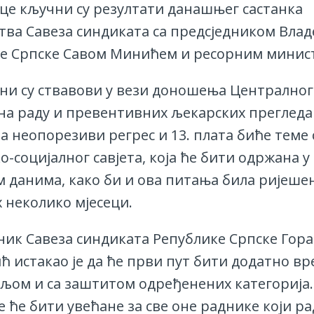
це кључни су резултати данашњег састанка
тва Савеза синдиката са предсједником Влад
е Српске Савом Минићем и ресорним минис
ни су ствавови у вези доношења Централног
на раду и превентивних љекарских прегледа 
 а неопорезиви регрес и 13. плата биће теме
-социјалног савјета, која ће бити одржана у
 данима, како би и ова питања била ријешен
 неколико мјесеци.
ник Савеза синдиката Републике Српске Гор
ћ истакао је да ће први пут бити додатно в
ељом и са заштитом одређенених категорија.
 ће бити увећане за све оне раднике који ра