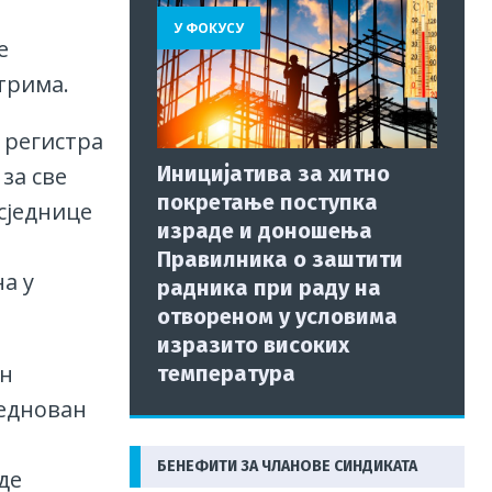
У ФОКУСУ
е
трима.
 регистра
Иницијатива за хитно
за све
покретање поступка
 сједнице
израде и доношења
Правилника о заштити
а у
радника при раду на
отвореном у условима
изразито високих
ан
температура
реднован
БЕНЕФИТИ ЗА ЧЛАНОВЕ СИНДИКАТА
де