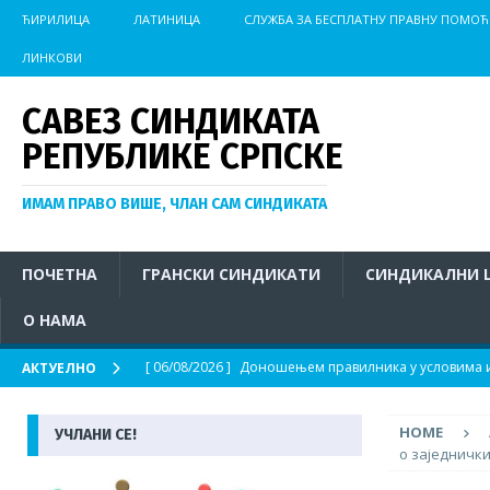
ЋИРИЛИЦА
ЛАТИНИЦА
СЛУЖБА ЗА БЕСПЛАТНУ ПРАВНУ ПОМОЋ
ЛИНКОВИ
САВЕЗ СИНДИКАТА
РЕПУБЛИКЕ СРПСКЕ
ИМАМ ПРАВО ВИШЕ, ЧЛАН САМ СИНДИКАТА
ПОЧЕТНА
ГРАНСКИ СИНДИКАТИ
СИНДИКАЛНИ 
О НАМА
[ 06/08/2026 ]
Доношењем правилника у условима из
АКТУЕЛНО
АКТУЕЛНО
HOME
УЧЛАНИ СЕ!
[ 04/08/2026 ]
Иницијатива за хитно покретање пос
о заједничк
на отвореном у условима изразито високих темпер