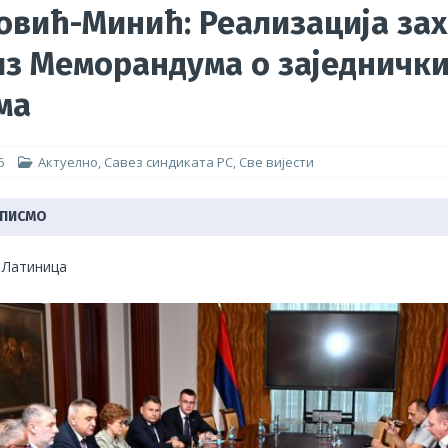
овић-Минић: Реализација зах
мпературе немилосрдне, грађевинци незаштићени, ПОГИБИЈА
из Меморандума о заједничк
и њихове породице!
АКТУЕЛНО
ма
оритети Синдиката радника унутрашњих послова
ГРАНСКИ
6
Актуелно
,
Савез синдиката РС
,
Све вијести
 ПИСМО
|
Латиница