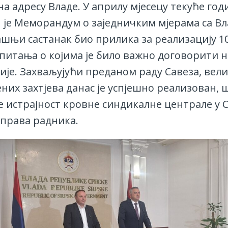
на адресу Владе. У априлу мјесецу текуће год
 је Меморандум о заједничким мјерама са Вл
нашњи састанак био прилика за реализацију 1
питања о којима је било важно договорити 
ије. Захваљујући преданом раду Савеза, вел
них захтјева данас је успјешно реализован, 
е истрајност кровне синдикалне централе у С
 права радника.