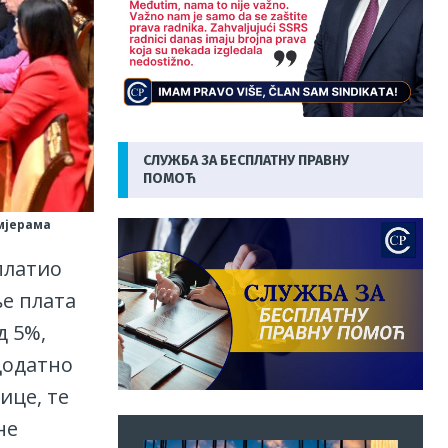
СЛУЖБА ЗА БЕСПЛАТНУ ПРАВНУ
ПОМОЋ
мјерама
платио
е плата
д 5%,
додатно
ице, те
не