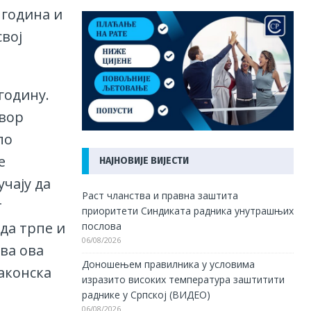
7 година и
вој
годину.
овор
по
е
НАЈНОВИЈЕ ВИЈЕСТИ
чају да
Раст чланства и правна заштита
т
приоритети Синдиката радника унутрашњих
да трпе и
послова
06/08/2026
Сва ова
Доношењем правилника у условима
аконска
изразито високих температура заштитити
раднике у Српској (ВИДЕО)
06/08/2026