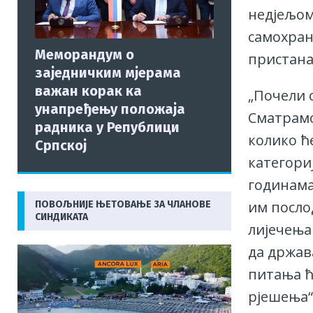
недјељом
самохран
Меморандум о
пристана
заједничким мјерама
важан корак ка
„Почели 
унапређењу положаја
Сматрамо
радника у Републици
колико ћ
Српској
категориј
годинама
им посло
ПОВОЉНИЈЕ ЊЕТОВАЊЕ ЗА ЧЛАНОВЕ
СИНДИКАТА
лијечења
да држава
питања ћ
рјешења“,