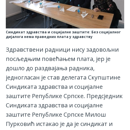
Синдикат здравства и социјалне заштите: Без социјалног
дијалога нема праведних плата у здравству
Здравствeни радници нису задовољни
посљедњим повећањем плата, јер је
дошло до раздвајања радника,
једногласан је став делегата Скупштине
Синдиката здравства и социјалне
заштите Републике Српске. Предсједник
Синдиката здравства и социјалне
заштите Републике Српске Милош
Пурковић истакао је да је синдикат и