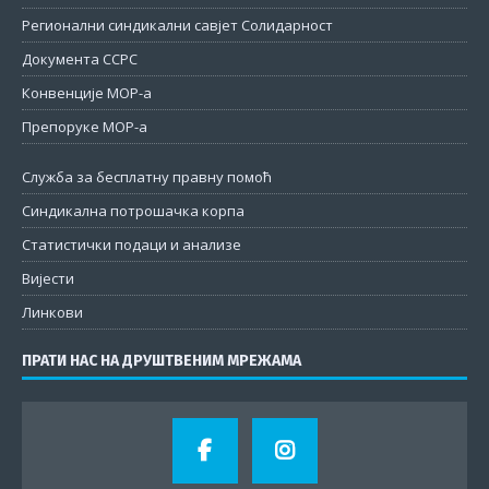
Регионални синдикални савјет Солидарност
Документа ССРС
Конвенције МОР-а
Препоруке МОР-а
Служба за бесплатну правну помоћ
Синдикална потрошачка корпа
Статистички подаци и анализе
Вијести
Линкови
ПРАТИ НАС НА ДРУШТВЕНИМ МРЕЖАМА