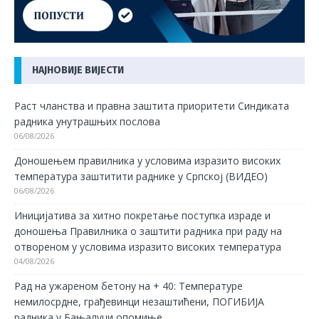
НАЈНОВИЈЕ ВИЈЕСТИ
Раст чланства и правна заштита приоритети Синдиката
радника унутрашњих послова
06/08/2026
Доношењем правилника у условима изразито високих
температура заштитити раднике у Српској (ВИДЕО)
06/08/2026
Иницијатива за хитно покретање поступка израде и
доношења Правилника о заштити радника при раду на
отвореном у условима изразито високих температура
04/08/2026
Рад на ужареном бетону на + 40: Температуре
немилосрдне, грађевинци незаштићени, ПОГИБИЈА
радника у Бањалуци опомиње