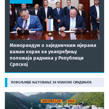
Меморандум о заједничким мјерама
важан корак ка унапређењу
положаја радника у Републици
Српској
ПОВОЉНИЈЕ ЊЕТОВАЊЕ ЗА ЧЛАНОВЕ СИНДИКАТА