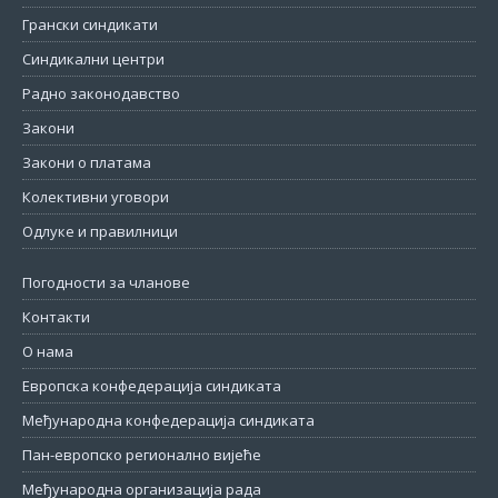
Грански синдикати
Синдикални центри
Радно законодавство
Закони
Закони о платама
Колективни уговори
Одлуке и правилници
Погодности за чланове
Контакти
О нама
Европска конфедерација синдиката
Међународна конфедерација синдиката
Пан-европско регионално вијеће
Међународна организација рада