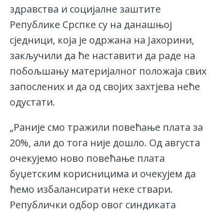
здравства и социјалне заштите
Републике Срспке су на данашњoј
сједници, која је одржана на Јахорини,
закључили да ће наставити да раде на
побољшању материјалног положаја свих
запослених и да од својих захтјева неће
одустати.
„Раније смо тражили повећање плата за
20%, али до тога није дошло. Од августа
очекујемо ново повећање плата
буџетским корисницима и очекујем да
ћемо избалансирати неке ствари.
Републички одбор овог синдиката