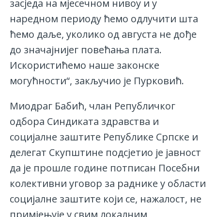
засједа на мјесечном нивоу и у
наредном периоду ћемо одлучити шта
ћемо даље, уколико од августа не дође
до значајнијег повећања плата.
Искористићемо наше законске
могућности“, закључио је Пурковић.
Миодраг Бабић, члан Републичког
одбора Синдиката здравства и
социјалне заштите Републике Српске и
делегат Скупштине подсјетио је јавност
да је прошле године потписан Посебни
колективни уговор за раднике у области
социјалне заштите који се, нажалост, не
примјењује у свим локалним