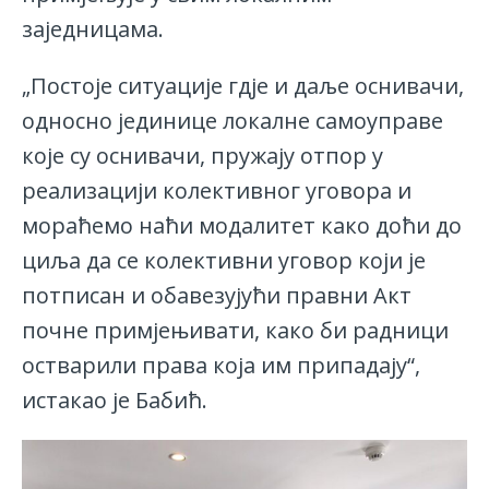
заједницама.
„Постоје ситуације гдје и даље оснивачи,
односно јединице локалне самоуправе
које су оснивачи, пружају отпор у
реализацији колективног уговора и
мораћемо наћи модалитет како доћи до
циља да се колективни уговор који је
потписан и обавезујући правни Акт
почне примјењивати, како би радници
остварили права која им припадају“,
истакао је Бабић.