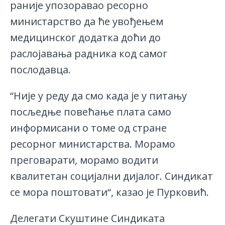
раније упозоравао ресорно
министарство да ће увођењем
медицинског додатка доћи до
раслојавања радника код самог
послодавца.
“Није у реду да смо када је у питању
посљедње повећање плата само
информисани о томе од стране
ресорног министарства. Морамо
преговарати, морамо водити
квалитетан социјални дијалог. Синдикат
се мора поштовати“, казао је Пурковић.
Делегати Скуштине Синдиката