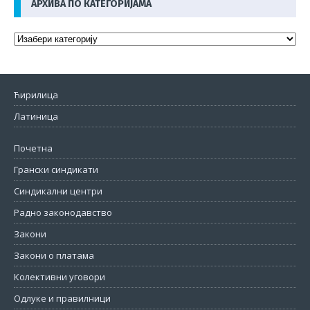
АРХИВА ПО КАТЕГОРИЈАМА
Ћирилица
Латиница
Почетна
Грански синдикати
Синдикални центри
Радно законодавство
Закони
Закони о платама
Колективни уговори
Одлуке и правилници