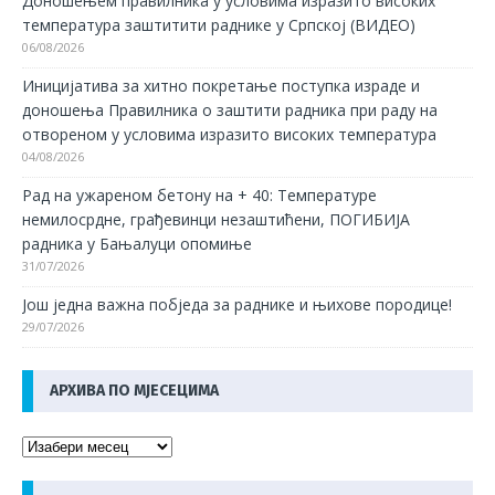
Доношењем правилника у условима изразито високих
температура заштитити раднике у Српској (ВИДЕО)
06/08/2026
Иницијатива за хитно покретање поступка израде и
доношења Правилника о заштити радника при раду на
отвореном у условима изразито високих температура
04/08/2026
Рад на ужареном бетону на + 40: Температуре
немилосрдне, грађевинци незаштићени, ПОГИБИЈА
радника у Бањалуци опомиње
31/07/2026
Још једна важна побједа за раднике и њихове породице!
29/07/2026
АРХИВА ПО МЈЕСЕЦИМА