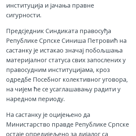
институција и јачања правне
сигурности.
Предсједник Синдиката правосуђа
Републике Српске Синиша Петровић на
састанку је истакао значај побољшања
материјалног статуса свих запослених у
правосудним институцијама, кроз
одредбе Посебног колективног уговора,
на чијем ће се усаглашавању радити у
наредном периоду.
На састанку је оцијењено да
Министарство правде Републике Српске
остаје опредијељено за дијалог са