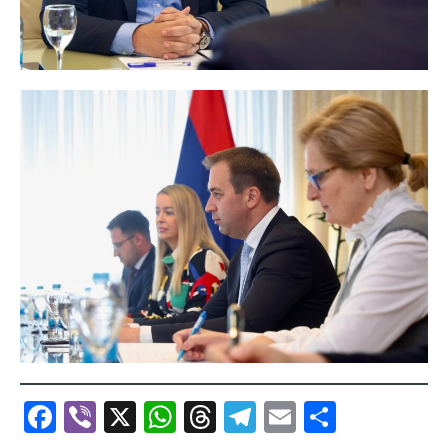
F
Vi
X
W
T
T
E
S