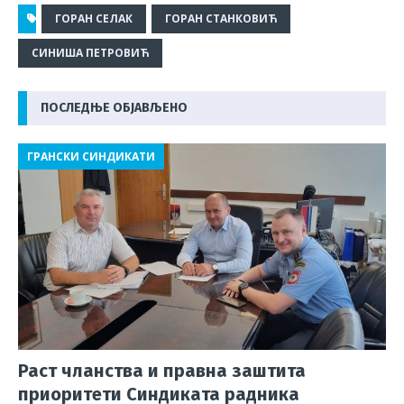
a
b
h
h
el
m
h
c
e
at
r
e
ai
ar
ГОРАН СЕЛАК
ГОРАН СТАНКОВИЋ
e
r
s
e
g
l
e
СИНИША ПЕТРОВИЋ
b
A
a
ra
o
p
d
m
ПОСЛЕДЊЕ ОБЈАВЉЕНО
o
p
s
ГРАНСКИ СИНДИКАТИ
k
Раст чланства и правна заштита
приоритети Синдиката радника