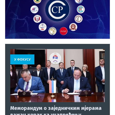
У ФОКУСУ
Меморандум о заједничким мјерама
важан корак ка унапређењу