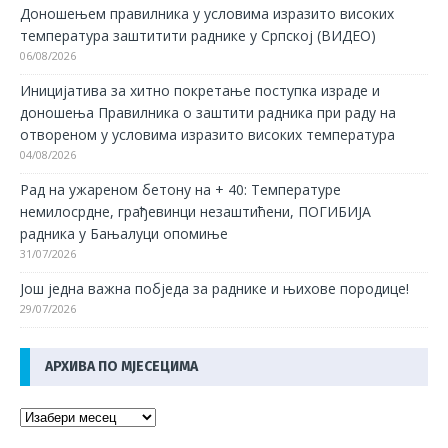
Доношењем правилника у условима изразито високих
температура заштитити раднике у Српској (ВИДЕО)
06/08/2026
Иницијатива за хитно покретање поступка израде и
доношења Правилника о заштити радника при раду на
отвореном у условима изразито високих температура
04/08/2026
Рад на ужареном бетону на + 40: Температуре
немилосрдне, грађевинци незаштићени, ПОГИБИЈА
радника у Бањалуци опомиње
31/07/2026
Још једна важна побједа за раднике и њихове породице!
29/07/2026
АРХИВА ПО МЈЕСЕЦИМА