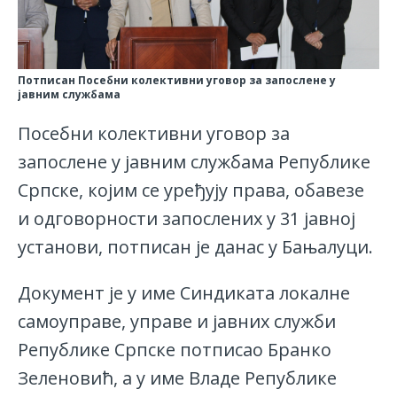
Потписан Посебни колективни уговор за запослене у
јавним службама
Посебни колективни уговор за
запослене у јавним службама Републике
Српске, којим се уређују права, обавезе
и одговорности запослених у 31 јавној
установи, потписан је данас у Бањалуци.
Документ је у име Синдиката локалне
самоуправе, управе и јавних служби
Републике Српске потписао Бранко
Зеленовић, а у име Владе Републике