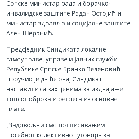
Српске министар рада и борачко-
инвалидске заштите Радан Остојић и
министар здравља и социјалне заштите
Ален Шеранић.
Предсједник Синдиката локалне
самоуправе, управе и јавних служби
Републике Српске Бранко Зеленовић
поручио је да ће овај Синдикат
наставити са захтјевима за издвајање
топлог оброка и регреса из основне
плате.
„Задовољни смо потписивањем
Посебног колективног уговора за