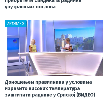
приоритети Синдиката радника
унутрашњих послова
АКТУЕЛНО
Доношењем правилника у условима
изразито високих температура
заштитити раднике у Српској (ВИДЕО)