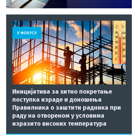
У ФОКУСУ
Иницијатива за хитно покретање
поступка израде и доношења
Правилника о заштити радника при
раду на отвореном у условима
изразито високих температура