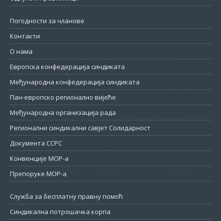
Погодности за чланове
Контакти
О нама
Европска конфедерација синдиката
Међународна конфедерација синдиката
Пан-европско регионално вијеће
Међународна организација рада
Регионални синдикални савјет Солидарност
Документа ССРС
Конвенције МОР-а
Препоруке МОР-а
Служба за бесплатну правну помоћ
Синдикална потрошачка корпа