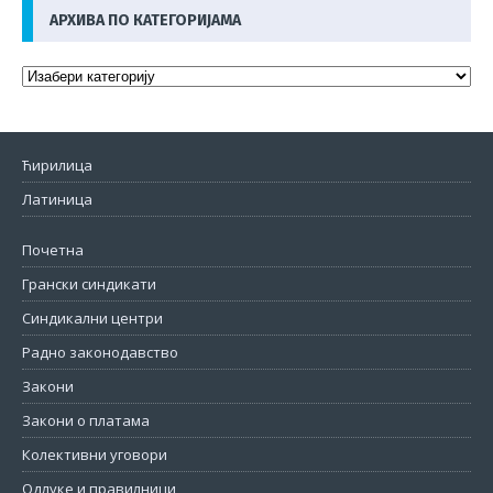
АРХИВА ПО КАТЕГОРИЈАМА
Ћирилица
Латиница
Почетна
Грански синдикати
Синдикални центри
Радно законодавство
Закони
Закони о платама
Колективни уговори
Одлуке и правилници