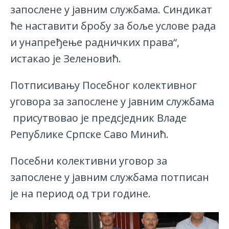
запослене у јавним службама. Синдикат
ће наставити бробу за боље услове рада
и унапређење радничких права“,
истакао је Зеленовић.
Потписивању Посебног колективног
уговора за запослене у јавним службама
присутвовао је предсједник Владе
Републике Српске Саво Минић.
Посебни колективни уговор за
запослене у јавним службама потписан
је на период од три године.