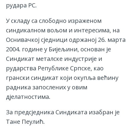
рудара РС.
У складу са слободно израженом
синдикалном вољом и интересима, на
Оснивачкој сједници одржаној 26. марта
2004. године у Бијељини, основан је
Синдикат металске индустрије и
рударства Републике Српске, као
грански синдикат који окупља већину
радника запослених у овим
дјелатностима.
За предсједника Синдиката изабран је
Тане Пеулић.