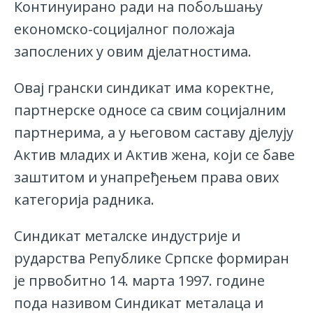
Континуирано ради на побољшању
економско-социјалног положаја
запослених у овим дјелатностима.
Овај грански синдикат има коректне,
партнерске односе са свим социјалним
партнерима, а у његовом саставу дјелују
Актив младих и Актив жена, који се баве
заштитом и унапређењем права ових
категорија радника.
Синдикат металске индустрије и
рударства Републике Српске формиран
је првобитно 14. марта 1997. године
пода називом Синдикат металаца и