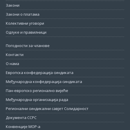
Закони
Закони о платама
Колективни уговори
Одлуке и правилници
Погодности за чланове
Контакти
О нама
Европска конфедерација синдиката
Међународна конфедерација синдиката
Пан-европско регионално вијеће
Међународна организација рада
Регионални синдикални савјет Солидарност
Документа ССРС
Конвенције МОР-а