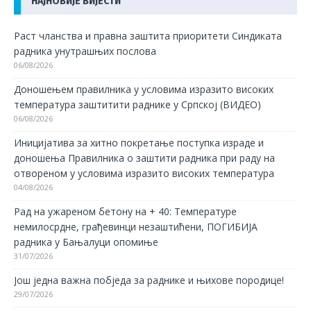
НАЈНОВИЈЕ ВИЈЕСТИ
Раст чланства и правна заштита приоритети Синдиката
радника унутрашњих послова
06/08/2026
Доношењем правилника у условима изразито високих
температура заштитити раднике у Српској (ВИДЕО)
06/08/2026
Иницијатива за хитно покретање поступка израде и
доношења Правилника о заштити радника при раду на
отвореном у условима изразито високих температура
04/08/2026
Рад на ужареном бетону на + 40: Температуре
немилосрдне, грађевинци незаштићени, ПОГИБИЈА
радника у Бањалуци опомиње
31/07/2026
Још једна важна побједа за раднике и њихове породице!
29/07/2026