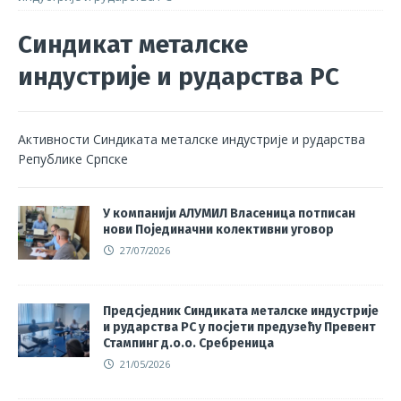
Синдикат металске
индустрије и рударства РС
Активности Синдиката металске индустрије и рударства
Републике Српске
У компанији АЛУМИЛ Власеница потписан
нови Појединачни колективни уговор
27/07/2026
Предсједник Синдиката металске индустрије
и рударства РС у посјети предузећу Превент
Стампинг д.о.о. Сребреница
21/05/2026