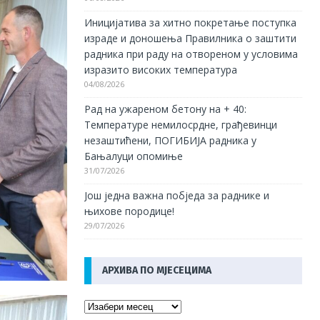
Иницијатива за хитно покретање поступка
израде и доношења Правилника о заштити
радника при раду на отвореном у условима
изразито високих температура
04/08/2026
Рад на ужареном бетону на + 40:
Температуре немилосрдне, грађевинци
незаштићени, ПОГИБИЈА радника у
Бањалуци опомиње
31/07/2026
Још једна важна побједа за раднике и
њихове породице!
29/07/2026
АРХИВА ПО МЈЕСЕЦИМА