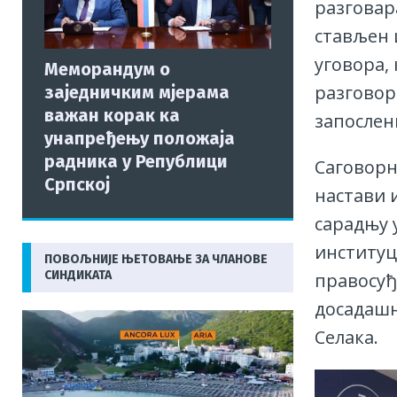
разговар
стављен 
уговора,
Меморандум о
разговор
заједничким мјерама
важан корак ка
запослени
унапређењу положаја
радника у Републици
Саговорн
Српској
настави 
сарадњу 
институц
ПОВОЉНИЈЕ ЊЕТОВАЊЕ ЗА ЧЛАНОВЕ
СИНДИКАТА
правосуђ
досадашњ
Селака.