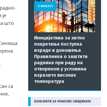
У ФОКУСУ
 радно-
 је
ња што
Иницијатива за хитно
 Синиша
покретање поступка
израде и доношења
орена
Правилника о заштити
радника при раду на
г
отвореном у условима
изразито високих
температура
сан са
ине,
БЕНЕФИТИ ЗА ЧЛАНОВЕ СИНДИКАТА