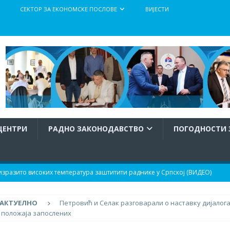
СЕКТОР ЗА ЕКОНОМСКЕ ПОСЛОВЕ
ВИЈЕСТИ
ЦЕНТРИ
РАДНО ЗАКОНОДАВСТВО
ПОГОДНОСТИ 
разито високих температура заштитити раднике у Српској (ВИДЕО)
АКТУЕЛНО
Петровић и Селак разговарали о наставку дијалога
тупка израде и доношења Правилника о заштити радника при раду
положаја запослених
атура
АКТУЕЛНО