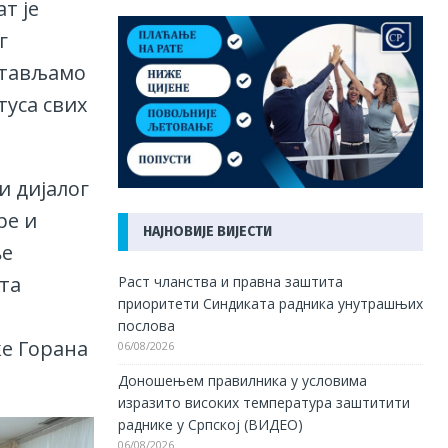
т је
г
астављамо
туса свих
и дијалог
ре и
НАЈНОВИЈЕ ВИЈЕСТИ
ње
та
Раст чланства и правна заштита
приоритети Синдиката радника унутрашњих
послова
е Горана
06/08/2026
Доношењем правилника у условима
изразито високих температура заштитити
раднике у Српској (ВИДЕО)
06/08/2026