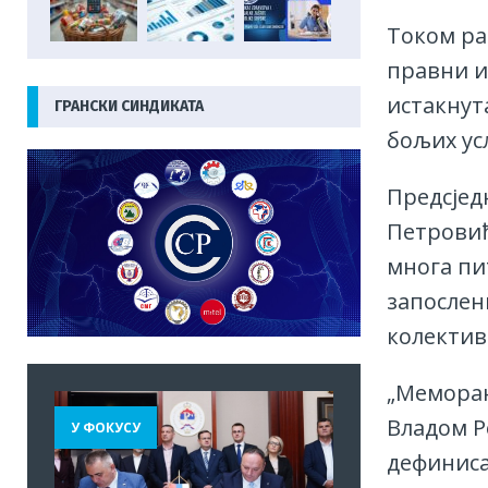
Током ра
правни и 
истакнут
ГРАНСКИ СИНДИКАТА
бољих ус
Предсјед
Петровић
многа пи
запослен
колектив
„Меморан
Владом Р
У ФОКУСУ
дефиниса