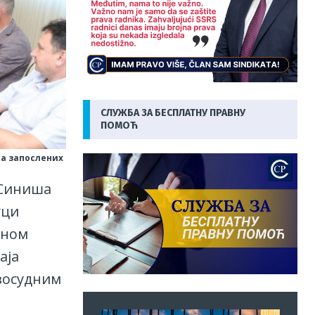
СЛУЖБА ЗА БЕСПЛАТНУ ПРАВНУ
ПОМОЋ
ја запослених
 Синиша
уци
аном
аја
авосудним