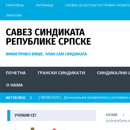
ЋИРИЛИЦА
ЛАТИНИЦА
СЛУЖБА ЗА БЕСПЛАТНУ ПРАВНУ ПОМОЋ
ЛИНКОВИ
САВЕЗ СИНДИКАТА
РЕПУБЛИКЕ СРПСКЕ
ИМАМ ПРАВО ВИШЕ, ЧЛАН САМ СИНДИКАТА
ПОЧЕТНА
ГРАНСКИ СИНДИКАТИ
СИНДИКАЛНИ 
О НАМА
[ 06/08/2026 ]
Доношењем правилника у условима из
АКТУЕЛНО
АКТУЕЛНО
HOME
УЧЛАНИ СЕ!
[ 04/08/2026 ]
Иницијатива за хитно покретање пос
унапређења 
на отвореном у условима изразито високих темпер