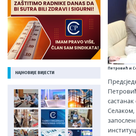
Петровић и С
НАЈНОВИЈЕ ВИЈЕСТИ
Предсјед
Петровић
састанак
Селаком,
запослен
институц