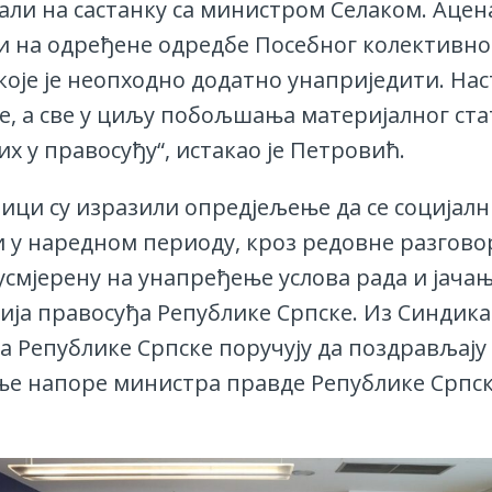
али на састанку са министром Селаком. Ацена
и на одређене одредбе Посебног колективно
 које је неопходно додатно унаприједити. Н
е, а све у циљу побољшања материјалног ста
х у правосуђу“, истакао је Петровић.
ици су изразили опредјељење да се социјалн
и у наредном периоду, кроз редовне разгово
усмјерену на унапређење услова рада и јача
ија правосуђа Републике Српске. Из Синдика
а Републике Српске поручују да поздрављају
е напоре министра правде Републике Српск