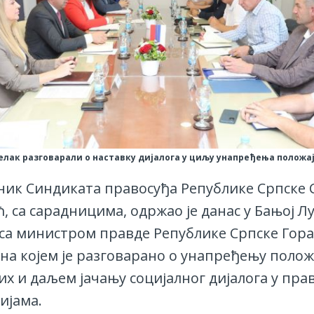
елак разговарали о наставку дијалога у циљу унапређења положа
ник Синдиката правосуђа Републике Српске
, са сарадницима, одржао је данас у Бањој Л
 са министром правде Републике Српске Гор
 на којем је разговарано о унапређењу полож
их и даљем јачању социјалног дијалога у пр
ијама.