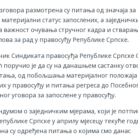
зговора размотрена су питања од значаја за
материјални статус запослених, а заједнички
а важност очувања стручног кадра и ствара
лова за рад у правосуђу Републике Српске.
ник Синдиката правосуђа Републике Српске
 поручио је да су на данашњем састанку отв
тања, од побољшања материјалног положаја
их у правосуђу и питања регреса до Посебно
ног уговора за запослене у правосуђу.
думом о заједничким мјерама, који је потпи
епублике Српске у априлу мјесецу текуће год
на су одређена питања о којима смо данас