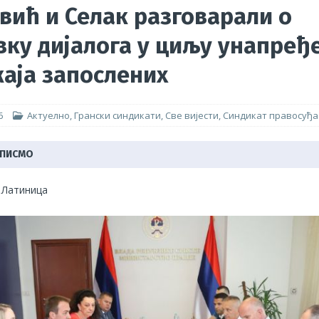
вић и Селак разговарали о
мпературе немилосрдне, грађевинци незаштићени, ПОГИБИЈА
вку дијалога у циљу унапре
и њихове породице!
АКТУЕЛНО
аја запослених
оритети Синдиката радника унутрашњих послова
ГРАНСКИ
6
Актуелно
,
Грански синдикати
,
Све вијести
,
Синдикат правосуђа
 ПИСМО
|
Латиница