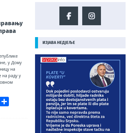
иравању
 права
ИЗЈАВА НЕДЈЕЉЕ
епублике
ине, у Дому
ницу на
 на раду у
новном
E
S
m
h
ai
ar
e