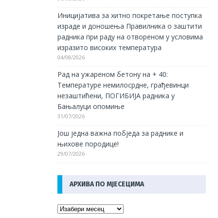
Иницијатива за хитно покретање поступка
израде и доношења Правилника о заштити
радника при раду на отвореном у условима
изразито високих температура
04/08/2026
Рад на ужареном бетону на + 40:
Температуре немилосрдне, грађевинци
незаштићени, ПОГИБИЈА радника у
Бањалуци опомиње
31/07/2026
Још једна важна побједа за раднике и
њихове породице!
29/07/2026
АРХИВА ПО МЈЕСЕЦИМА