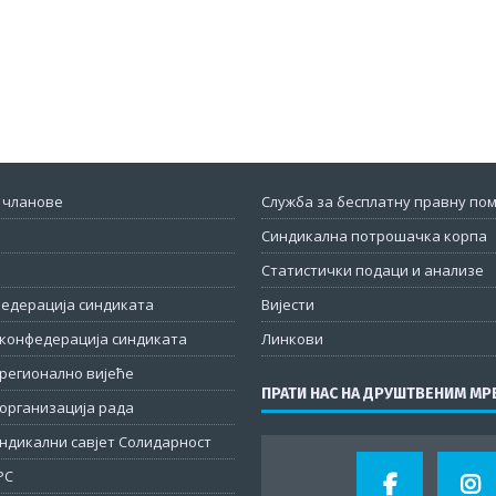
 чланове
Служба за бесплатну правну по
Синдикална потрошачка корпа
Статистички подаци и анализе
федерација синдиката
Вијести
конфедерација синдиката
Линкови
регионално вијеће
ПРАТИ НАС НА ДРУШТВЕНИМ М
организација рада
ндикални савјет Солидарност
РС