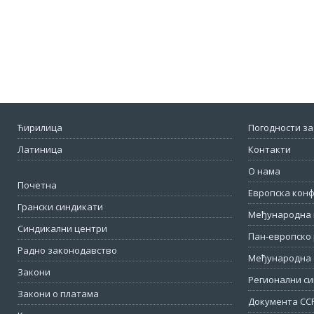
Ћирилица
Погодности за
Латиница
Контакти
О нама
Почетна
Европска кон
Грански синдикати
Међународна 
Синдикални центри
Пан-европско 
Радно законодавство
Међународна 
Закони
Регионални си
Закони о платама
Документа СС