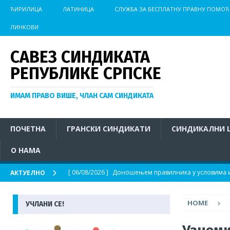
ЋИРИЛИЦА
ЛАТИНИЦА
СЛУЖБА ЗА БЕСПЛАТНУ ПРАВНУ ПОМОЋ
ЛИНКОВИ
САВЕЗ СИНДИКАТА
РЕПУБЛИКЕ СРПСКЕ
ИМАМ ПРАВО ВИШЕ, ЧЛАН САМ СИНДИКАТА
ПОЧЕТНА
ГРАНСКИ СИНДИКАТИ
СИНДИКАЛНИ 
О НАМА
[ 06/08/2026 ]
Доношењем правилника у условима из
АКТУЕЛНО
АКТУЕЛНО
HOME
УЧЛАНИ СЕ!
[ 04/08/2026 ]
Иницијатива за хитно покретање пос
на отвореном у условима изразито високих темпер