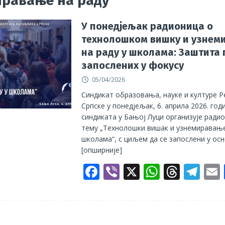
иравање на раду
мпературе немилосрдне, грађевинци незаштићени, ПОГИБИЈА
У понедјељак радионица о
технолошком вишку и узнем
и њихове породице!
АКТУЕЛНО
на раду у школама: Заштита
оритети Синдиката радника унутрашњих послова
ГРАНСКИ
запослених у фокусу
05/04/2026
Синдикат образовања, науке и културе Р
Српске у понедјељак, 6. априла 2026. год
синдиката у Бањој Луци организује радио
тему „Технолошки вишак и узнемиравање
школама“, с циљем да се запослени у ос
[опширније]
F
Vi
X
W
T
T
ac
b
h
h
el
e
er
at
re
e
b
s
a
gr
l