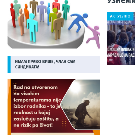
Узнем
[ 31/07/2026 ]
Рад на ужареном бетону на + 40: Те
АКТУЕЛНО
радника у Бањалуци опомиње
АКТУЕЛНО
[ 29/07/2026 ]
Још једна важна побједа за раднике 
[ 06/08/2026 ]
Раст чланства и правна заштита при
СИНДИКАТИ
ИМАМ ПРАВО ВИШЕ, ЧЛАН САМ
СИНДИКАТА!