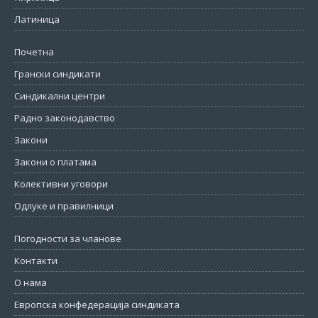
Латиница
Почетна
Грански синдикати
Синдикални центри
Радно законодавство
Закони
Закони о платама
Колективни уговори
Одлуке и правилници
Погодности за чланове
Контакти
О нама
Европска конфедерација синдиката