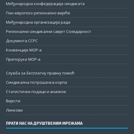
Међународна конфедерација синдиката
Пан-европско регионално вијеће
Међународна организација рада
Регионални синдикални савјет Солидарност
Документа ССРС
Конвенције МОР-а
Препоруке МОР-а
Служба за бесплатну правну помоћ
Синдикална потрошачка корпа
Статистички подаци и анализе
Вијести
Линкови
ПРАТИ НАС НА ДРУШТВЕНИМ МРЕЖАМА