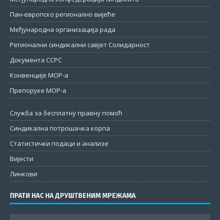
Пан-европско регионално вијеће
Међународна организација рада
Регионални синдикални савјет Солидарност
Документа ССРС
Конвенције МОР-а
Препоруке МОР-а
Служба за бесплатну правну помоћ
Синдикална потрошачка корпа
Статистички подаци и анализе
Вијести
Линкови
ПРАТИ НАС НА ДРУШТВЕНИМ МРЕЖАМА