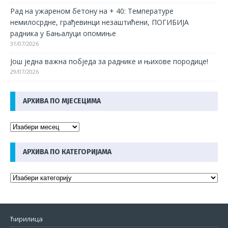
Рад на ужареном бетону на + 40: Температуре
немилосрдне, грађевинци незаштићени, ПОГИБИЈА
радника у Бањалуци опомиње
31/07/2026
Још једна важна побједа за раднике и њихове породице!
29/07/2026
АРХИВА ПО МЈЕСЕЦИМА
АРХИВА ПО КАТЕГОРИЈАМА
Ћирилица