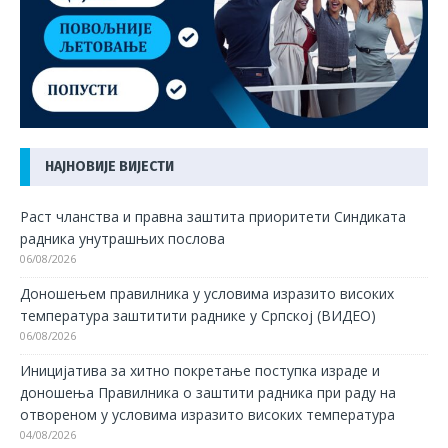
НАЈНОВИЈЕ ВИЈЕСТИ
Раст чланства и правна заштита приоритети Синдиката
радника унутрашњих послова
06/08/2026
Доношењем правилника у условима изразито високих
температура заштитити раднике у Српској (ВИДЕО)
06/08/2026
Иницијатива за хитно покретање поступка израде и
доношења Правилника о заштити радника при раду на
отвореном у условима изразито високих температура
04/08/2026