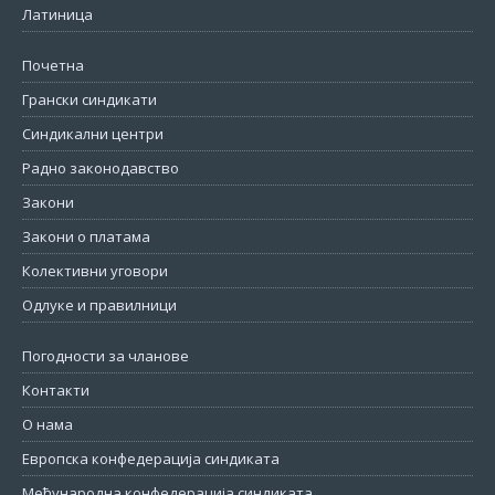
Латиница
Почетна
Грански синдикати
Синдикални центри
Радно законодавство
Закони
Закони о платама
Колективни уговори
Одлуке и правилници
Погодности за чланове
Контакти
О нама
Европска конфедерација синдиката
Међународна конфедерација синдиката