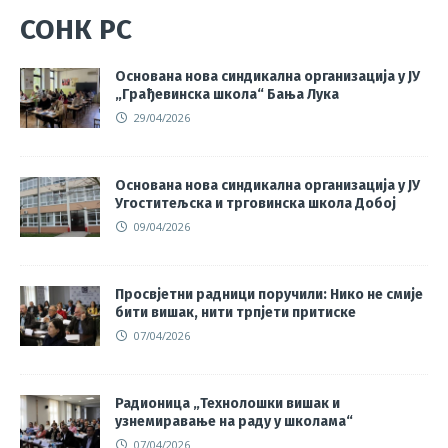
СОНК РС
Основана нова синдикална организација у ЈУ
„Грађевинска школа“ Бања Лука
29/04/2026
Основана нова синдикална организација у ЈУ
Угоститељска и трговинска школа Добој
09/04/2026
Просвјетни радници поручили: Нико не смије
бити вишак, нити трпјети притиске
07/04/2026
Радионица „Технолошки вишак и
узнемиравање на раду у школама“
07/04/2026