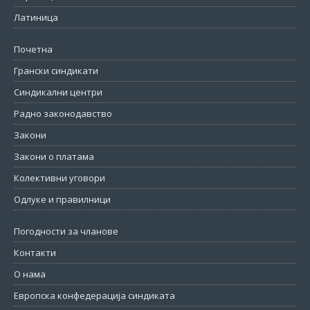
Латиница
Почетна
Грански синдикати
Синдикални центри
Радно законодавство
Закони
Закони о платама
Колективни уговори
Одлуке и правилници
Погодности за чланове
Контакти
О нама
Европска конфедерација синдиката