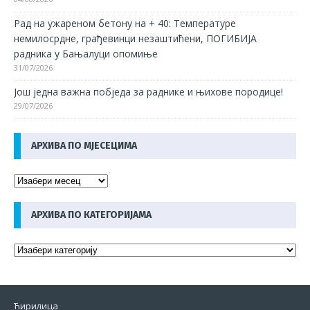
Рад на ужареном бетону на + 40: Температуре
немилосрдне, грађевинци незаштићени, ПОГИБИЈА
радника у Бањалуци опомиње
31/07/2026
Још једна важна побједа за раднике и њихове породице!
29/07/2026
АРХИВА ПО МЈЕСЕЦИМА
АРХИВА ПО КАТЕГОРИЈАМА
Ћирилица