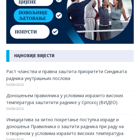
НАЈНОВИЈЕ ВИЈЕСТИ
Раст чланства и правна заштита приоритети Синдиката
радника унутрашњих послова
06/08/2026
Доношењем правилника у условима изразито високих
температура заштитити раднике у Српској (ВИДЕО)
06/08/2026
Иницијатива за хитно покретање поступка израде и
доношења Правилника о заштити радника при раду на
отвореном у условима изразито високих температура
04/08/2026