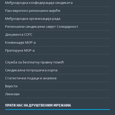
Међународна конфедерација синдиката
Пан-европско регионално вијеће
Међународна организација рада
Регионални синдикални савјет Солидарност
Документа ССРС
Конвенције МОР-а
Препоруке МОР-а
Служба за бесплатну правну помоћ
Синдикална потрошачка корпа
Статистички подаци и анализе
Вијести
Линкови
ПРАТИ НАС НА ДРУШТВЕНИМ МРЕЖАМА