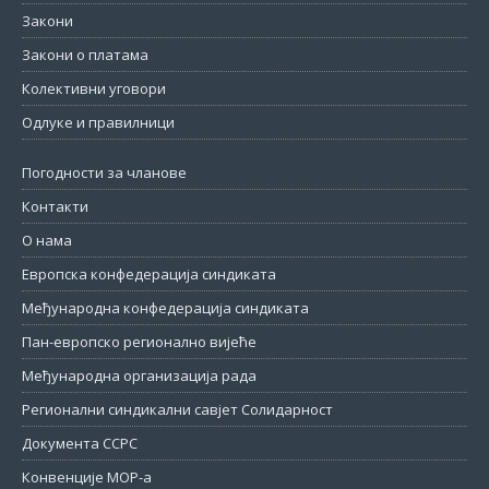
Закони
Закони о платама
Колективни уговори
Одлуке и правилници
Погодности за чланове
Контакти
О нама
Европска конфедерација синдиката
Међународна конфедерација синдиката
Пан-европско регионално вијеће
Међународна организација рада
Регионални синдикални савјет Солидарност
Документа ССРС
Конвенције МОР-а