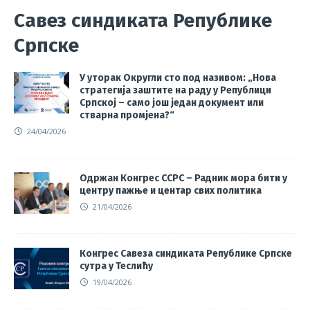
Савез синдиката Републике
Српске
У уторак Округли сто под називом: „Нова
стратегија заштите на раду у Републици
Српској – само још један документ или
стварна промјена?“
24/04/2026
Одржан Конгрес ССРС – Радник мора бити у
центру пажње и центар свих политика
21/04/2026
Конгрес Савеза синдиката Републике Српске
сутра у Теслићу
19/04/2026