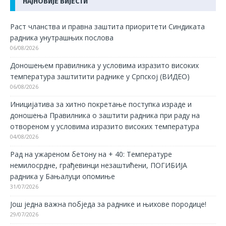
НАЈНОВИЈЕ ВИЈЕСТИ
Раст чланства и правна заштита приоритети Синдиката
радника унутрашњих послова
06/08/2026
Доношењем правилника у условима изразито високих
температура заштитити раднике у Српској (ВИДЕО)
06/08/2026
Иницијатива за хитно покретање поступка израде и
доношења Правилника о заштити радника при раду на
отвореном у условима изразито високих температура
04/08/2026
Рад на ужареном бетону на + 40: Температуре
немилосрдне, грађевинци незаштићени, ПОГИБИЈА
радника у Бањалуци опомиње
31/07/2026
Још једна важна побједа за раднике и њихове породице!
29/07/2026