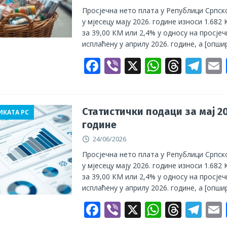
k
p
Просјечна нето плата у Републици Српск
у мјесецу мају 2026. године износи 1.682 
за 39,00 КМ или 2,4% у односу на просјеч
исплаћену у априлу 2026. године, а
[опшир
F
Vi
X
W
T
T
ac
b
h
h
el
e
er
at
re
e
b
s
a
gr
l
Статистички подаци за мај 20
ИКАТА РС
године
o
A
d
a
24/06/2026
o
p
s
m
Просјечна нето плата у Републици Српск
k
p
у мјесецу мају 2026. године износи 1.682 
за 39,00 КМ или 2,4% у односу на просјеч
исплаћену у априлу 2026. године, а
[опшир
F
Vi
X
W
T
T
ac
b
h
h
el