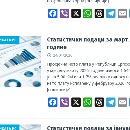
потрошачка корпа
[опширније]
F
Vi
X
W
T
T
ac
b
h
h
el
e
er
at
re
e
b
s
a
gr
l
Статистички подаци за март 
ИКАТА РС
године
o
A
d
a
24/04/2026
o
p
s
m
Просјечна нето плата у Републици Српск
k
p
у мјесецу марту 2026. године износи 1.6
је за 5,00 КМ или 1,7% реално у односу н
нето плату исплаћену у фебруару 2026. г
[опширније]
F
Vi
X
W
T
T
ac
b
h
h
el
e
er
at
re
e
b
s
a
gr
l
Статистички подаци за јануа
ИКАТА РС