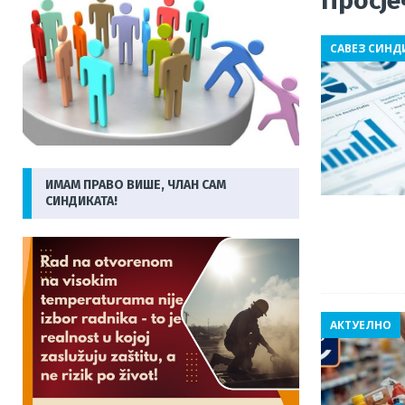
Просје
[ 31/07/2026 ]
Рад на ужареном бетону на + 40: Те
САВЕЗ СИНД
радника у Бањалуци опомиње
АКТУЕЛНО
[ 29/07/2026 ]
Још једна важна побједа за раднике 
[ 06/08/2026 ]
Раст чланства и правна заштита при
СИНДИКАТИ
ИМАМ ПРАВО ВИШЕ, ЧЛАН САМ
СИНДИКАТА!
АКТУЕЛНО