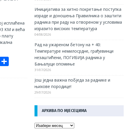
Иницијатива за хитно покретање поступка
израде и доношења Правилника о заштити
радника при раду на отвореном у условима
ој исплаћена
изразито високих температура
593 КМ и већа
04/08/2026
о плату
икална
Рад на ужареном бетону на + 40:
Температуре немилосрдне, грађевинци
незаштићени, ПОГИБИЈА радника у
E
S
Бањалуци опомиње
m
h
31/07/2026
ai
ar
Још једна важна побједа за раднике и
e
њихове породице!
29/07/2026
АРХИВА ПО МЈЕСЕЦИМА