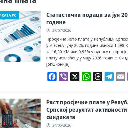
чна плата
мпературе немилосрдне, грађевинци незаштићени, ПОГИБИЈА
Статистички подаци за јун 20
ИКАТА РС
године
и њихове породице!
АКТУЕЛНО
27/07/2026
оритети Синдиката радника унутрашњих послова
ГРАНСКИ
Просјечна нето плата у Републици Српск
у мјесецу јуну 2026. године износи 1.698 
за 16,00 КМ или 0,95% у односу на просј
плату исплаћену у мају 2026. године. Син
[опширније]
F
Vi
X
W
T
T
ac
b
h
h
el
e
er
at
re
e
b
s
a
gr
l
Раст просјечне плате у Репу
Српској резултат активности
o
A
d
a
синдиката
o
p
s
m
24/06/2026