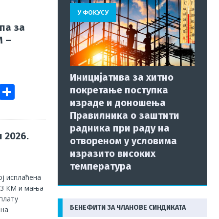
ai
ar
У ФОКУСУ
e
па за
М –
Иницијатива за хитно
E
S
покретање поступка
m
h
израде и доношења
Правилника о заштити
ai
ar
радника при раду на
e
 2026.
отвореном у условима
изразито високих
температура
ој исплаћена
643 КМ и мања
 плату
БЕНЕФИТИ ЗА ЧЛАНОВЕ СИНДИКАТА
лна