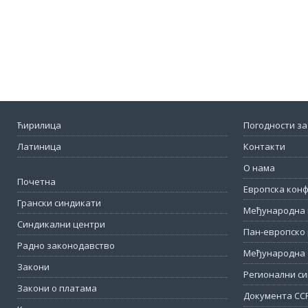
Ћирилица
Погодности за
Латиница
Контакти
О нама
Почетна
Европска кон
Грански синдикати
Међународна 
Синдикални центри
Пан-европско 
Радно законодавство
Међународна 
Закони
Регионални си
Закони о платама
Документа СС