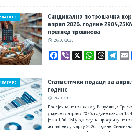
e
er
at
re
e
b
s
a
gr
l
Синдикална потрошачка кор
ИКАТА РС
април 2026. године 2904,25К
o
A
d
a
преглед трошкова
o
p
s
m
26/05/2026
k
p
F
Vi
X
W
T
T
ac
b
h
h
el
e
er
at
re
e
b
s
a
gr
l
Статистички подаци за април
ИКАТА РС
године
o
A
d
a
26/05/2026
o
p
s
m
Просјечна нето плата у Републици Српск
k
p
у мјесецу априлу 2026. године износи 1.
је за 1,00 КМ у односу на просјечну нето
исплаћену у марту 2026. године. Синдика