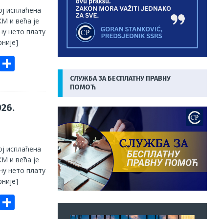
ој исплаћена
КМ и већа је
ну нето плату
није]
E
S
m
h
СЛУЖБА ЗА БЕСПЛАТНУ ПРАВНУ
ПОМОЋ
ai
ar
e
26.
ој исплаћена
КМ и већа је
ну нето плату
није]
E
S
m
h