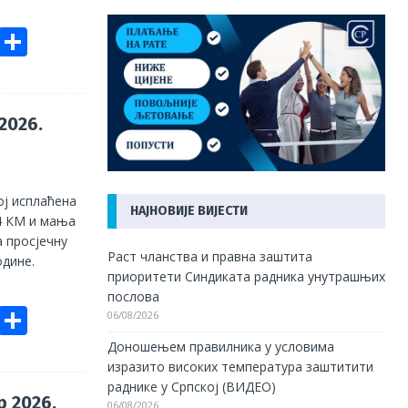
E
S
m
h
ai
ar
e
2026.
ој исплаћена
НАЈНОВИЈЕ ВИЈЕСТИ
44 КМ и мања
а просјечну
Раст чланства и правна заштита
одине.
приоритети Синдиката радника унутрашњих
послова
E
S
06/08/2026
m
h
Доношењем правилника у условима
изразито високих температура заштитити
ai
ar
раднике у Српској (ВИДЕО)
e
р 2026.
06/08/2026