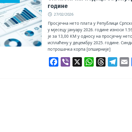
године
o
A
d
a
27/02/2026
o
p
s
m
Просјечна нето плата у Републици Српск
k
p
у мјесецу јануару 2026. године износи 1.
је за 13,00 КМ у односу на просјечну нет
исплаћену у децембру 2025. године. Синд
потрошачка корпа
[опширније]
F
Vi
X
W
T
T
ac
b
h
h
el
e
er
at
re
e
b
s
a
gr
l
o
A
d
a
o
p
s
m
k
p