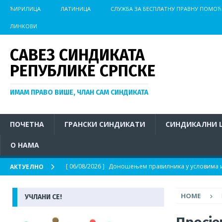
ЋИРИЛИЦА
ЛАТИНИЦА
СЛУЖБА ЗА БЕСПЛАТНУ ПРАВНУ ПОМОЋ
ЛИНКОВИ
САВЕЗ СИНДИКАТА
РЕПУБЛИКЕ СРПСКЕ
ИМАМ ПРАВО ВИШЕ, ЧЛАН САМ СИНДИКАТА
ПОЧЕТНА
ГРАНСКИ СИНДИКАТИ
СИНДИКАЛНИ 
О НАМА
[ 06/08/2026 ]
Доношењем правилника у условима из
АКТУЕЛНО
АКТУЕЛНО
HOME
УЧЛАНИ СЕ!
[ 04/08/2026 ]
Иницијатива за хитно покретање пос
на отвореном у условима изразито високих темпер