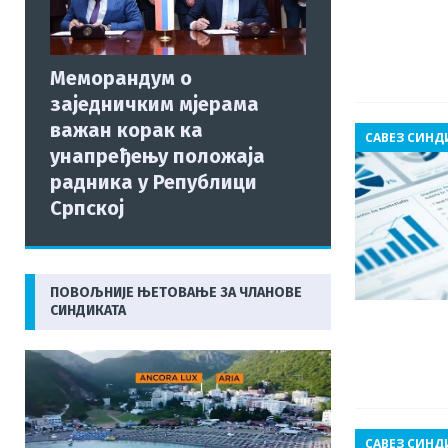
Меморандум о
заједничким мјерама
важан корак ка
САВЕЗ СИНД
унапређењу положаја
радника у Републици
Српској
ПОВОЉНИЈЕ ЊЕТОВАЊЕ ЗА ЧЛАНОВЕ
СИНДИКАТА
САВЕЗ СИНД