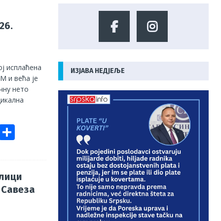
26.
ој исплаћена
ИЗЈАВА НЕДЈЕЉЕ
КМ и већа је
ечну нето
дикална
E
S
m
h
ai
ar
e
блици
 Савеза