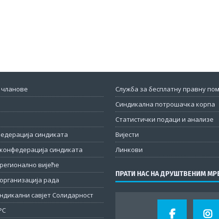
 чланове
Служба за бесплатну правну по
Синдикална потрошачка корпа
Статистички подаци и анализе
федерација синдиката
Вијести
конфедерација синдиката
Линкови
регионално вијеће
ПРАТИ НАС НА ДРУШТВЕНИМ М
организација рада
ндикални савјет Солидарност
РС