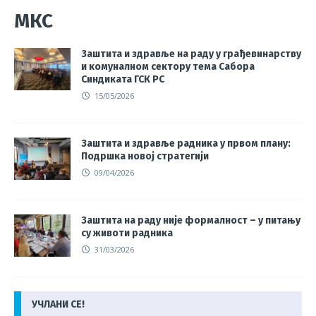
МКС
Заштита и здравље на раду у грађевинарству
и комуналном сектору тема Сабора
Синдиката ГСК РС
15/05/2026
Заштита и здравље радника у првом плану:
Подршка новој стратегији
09/04/2026
Заштита на раду није формалност – у питању
су животи радника
31/03/2026
УЧЛАНИ СЕ!