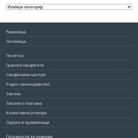
Ћирилица
Латиница
Почетна
Грански синдикати
Синдикални центри
Радно законодавство
Закони
Закони о платама
Колективни уговори
Одлуке и правилници
Погодности за чланове