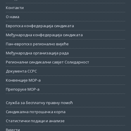
Контакти
О нама
Европска конфедерација синдиката
Међународна конфедерација синдиката
Пан-европско регионално вијеће
Међународна организација рада
Регионални синдикални савјет Солидарност
Документа ССРС
Конвенције МОР-а
Препоруке МОР-а
Служба за бесплатну правну помоћ
Синдикална потрошачка корпа
Статистички подаци и анализе
Вијести