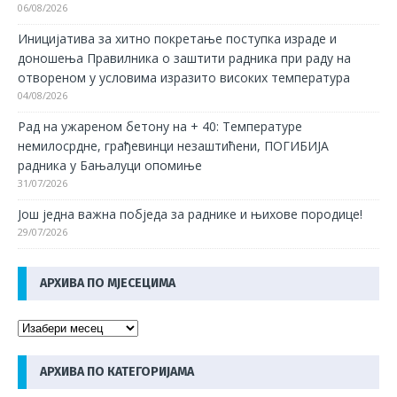
06/08/2026
Иницијатива за хитно покретање поступка израде и
доношења Правилника о заштити радника при раду на
отвореном у условима изразито високих температура
04/08/2026
Рад на ужареном бетону на + 40: Температуре
немилосрдне, грађевинци незаштићени, ПОГИБИЈА
радника у Бањалуци опомиње
31/07/2026
Још једна важна побједа за раднике и њихове породице!
29/07/2026
АРХИВА ПО МЈЕСЕЦИМА
АРХИВА ПО КАТЕГОРИЈАМА