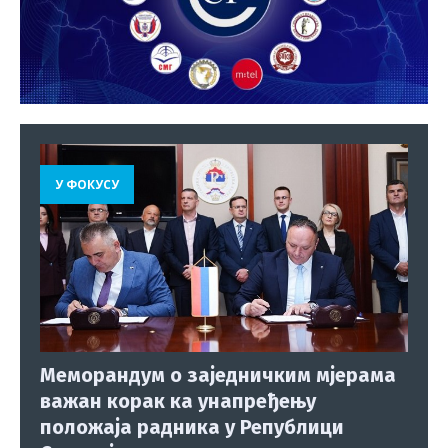
У ФОКУСУ
Меморандум о заједничким мјерама
важан корак ка унапређењу
положаја радника у Републици