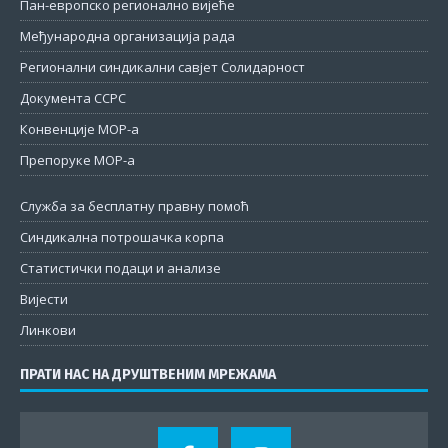
Пан-европско регионално вијеће
Међународна организација рада
Регионални синдикални савјет Солидарност
Документа ССРС
Конвенције МОР-а
Препоруке МОР-а
Служба за бесплатну правну помоћ
Синдикална потрошачка корпа
Статистички подаци и анализе
Вијести
Линкови
ПРАТИ НАС НА ДРУШТВЕНИМ МРЕЖАМА