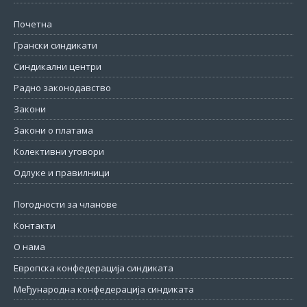
Почетна
Грански синдикати
Синдикални центри
Радно законодавство
Закони
Закони о платама
Колективни уговори
Одлуке и правилници
Погодности за чланове
Контакти
О нама
Европска конфедерација синдиката
Међународна конфедерација синдиката