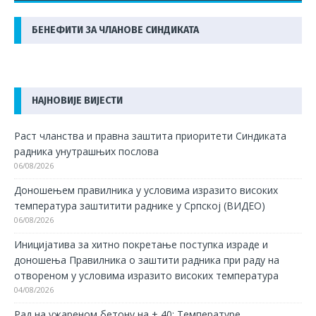
БЕНЕФИТИ ЗА ЧЛАНОВЕ СИНДИКАТА
НАЈНОВИЈЕ ВИЈЕСТИ
Раст чланства и правна заштита приоритети Синдиката
радника унутрашњих послова
06/08/2026
Доношењем правилника у условима изразито високих
температура заштитити раднике у Српској (ВИДЕО)
06/08/2026
Иницијатива за хитно покретање поступка израде и
доношења Правилника о заштити радника при раду на
отвореном у условима изразито високих температура
04/08/2026
Рад на ужареном бетону на + 40: Температуре