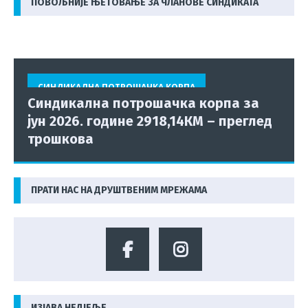
ПОВОЉНИЈЕ ЊЕТОВАЊЕ ЗА ЧЛАНОВЕ СИНДИКАТА
СИНДИКАЛНА ПОТРОШАЧКА КОРПА
Синдикална потрошачка корпа за
јун 2026. године 2918,14КМ – преглед
трошкова
ПРАТИ НАС НА ДРУШТВЕНИМ МРЕЖАМА
ИЗЈАВА НЕДЈЕЉЕ