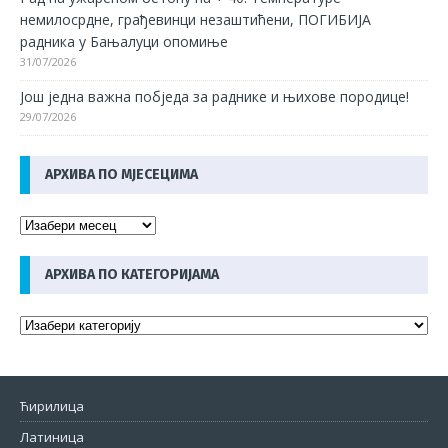
немилосрдне, грађевинци незаштићени, ПОГИБИЈА
радника у Бањалуци опомиње
31/07/2026
Још једна важна побједа за раднике и њихове породице!
29/07/2026
АРХИВА ПО МЈЕСЕЦИМА
АРХИВА ПО КАТЕГОРИЈАМА
Ћирилица
Латиница