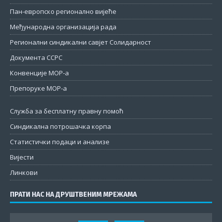
Пан-европско регионално вијеће
Међународна организација рада
Регионални синдикални савјет Солидарност
Документа ССРС
Конвенције МОР-а
Препоруке МОР-а
Служба за бесплатну правну помоћ
Синдикална потрошачка корпа
Статистички подаци и анализе
Вијести
Линкови
ПРАТИ НАС НА ДРУШТВЕНИМ МРЕЖАМА