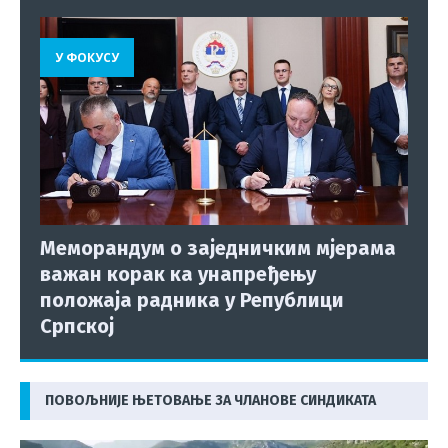
У ФОКУСУ
Меморандум о заједничким мјерама
важан корак ка унапређењу
положаја радника у Републици
Српској
ПОВОЉНИЈЕ ЊЕТОВАЊЕ ЗА ЧЛАНОВЕ СИНДИКАТА