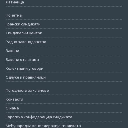
Латиница
Почетна
Грански синдикати
Синдикални центри
Радно законодавство
Закони
Закони о платама
Колективни уговори
Одлуке и правилници
Погодности за чланове
Контакти
О нама
Европска конфедерација синдиката
Међународна конфедерација синдиката