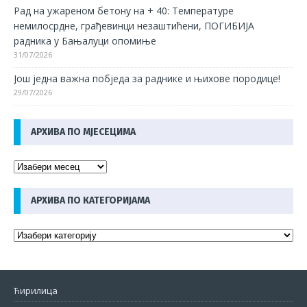
Рад на ужареном бетону на + 40: Температуре
немилосрдне, грађевинци незаштићени, ПОГИБИЈА
радника у Бањалуци опомиње
31/07/2026
Још једна важна побједа за раднике и њихове породице!
29/07/2026
АРХИВА ПО МЈЕСЕЦИМА
АРХИВА ПО КАТЕГОРИЈАМА
Ћирилица