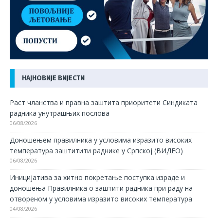
НАЈНОВИЈЕ ВИЈЕСТИ
Раст чланства и правна заштита приоритети Синдиката
радника унутрашњих послова
06/08/2026
Доношењем правилника у условима изразито високих
температура заштитити раднике у Српској (ВИДЕО)
06/08/2026
Иницијатива за хитно покретање поступка израде и
доношења Правилника о заштити радника при раду на
отвореном у условима изразито високих температура
04/08/2026