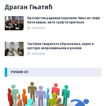
Драган Гњатић
Просвјетни радници поручили: Нико не смије
бити вишак, нити трпјети притиске
07/04/2026
Захтјеви Синдиката образовања, науке и
културе непромијењени и реални
26/03/2026
УЧЛАНИ СЕ!