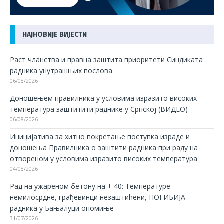
НАЈНОВИЈЕ ВИЈЕСТИ
Раст чланства и правна заштита приоритети Синдиката
радника унутрашњих послова
06/08/2026
Доношењем правилника у условима изразито високих
температура заштитити раднике у Српској (ВИДЕО)
06/08/2026
Иницијатива за хитно покретање поступка израде и
доношења Правилника о заштити радника при раду на
отвореном у условима изразито високих температура
04/08/2026
Рад на ужареном бетону на + 40: Температуре
немилосрдне, грађевинци незаштићени, ПОГИБИЈА
радника у Бањалуци опомиње
31/07/2026