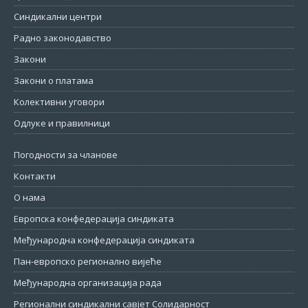
Синдикални центри
Радно законодавство
Закони
Закони о платама
Колективни уговори
Одлуке и правилници
Погодности за чланове
Контакти
О нама
Европска конфедерација синдиката
Међународна конфедерација синдиката
Пан-европско регионално вијеће
Међународна организација рада
Регионални синдикални савјет Солидарност