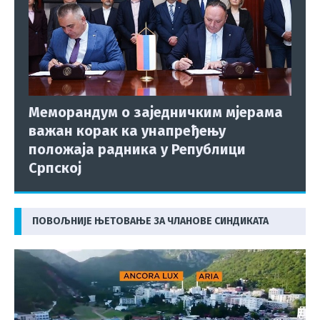
Меморандум о заједничким мјерама
важан корак ка унапређењу
положаја радника у Републици
Српској
ПОВОЉНИЈЕ ЊЕТОВАЊЕ ЗА ЧЛАНОВЕ СИНДИКАТА