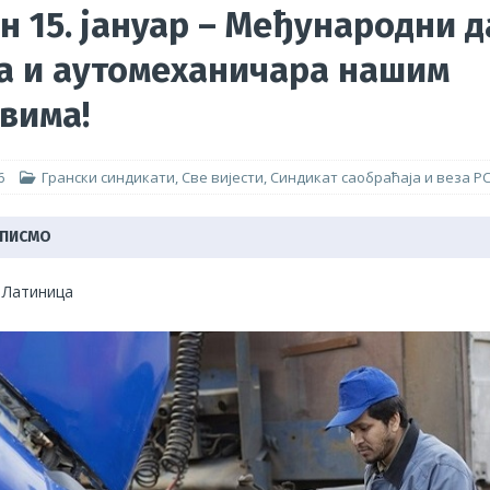
н 15. јануар – Међународни д
а и аутомеханичара нашим
2026. године 2918,14КМ – преглед трошкова
САВЕЗ СИНДИКАТА
вима!
тупка израде и доношења Правилника о заштити радника при раду
атура
АКТУЕЛНО
6
Грански синдикати
,
Све вијести
,
Синдикат саобраћаја и веза Р
 ПИСМО
|
Латиница