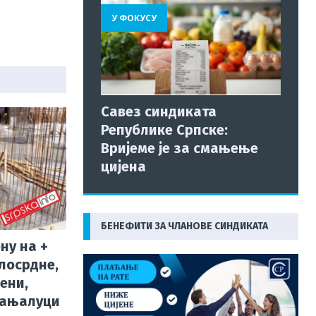
У ФОКУСУ
Савез синдиката
Републике Српске:
Вријеме је за смањење
цијена
БЕНЕФИТИ ЗА ЧЛАНОВЕ СИНДИКАТА
ну на +
лосрдне,
ени,
Бањалуци