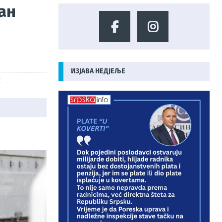
ан
ИЗЈАВА НЕДЈЕЉЕ
С