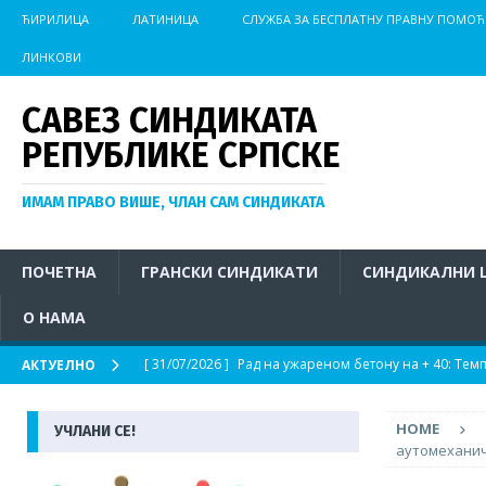
ЋИРИЛИЦА
ЛАТИНИЦА
СЛУЖБА ЗА БЕСПЛАТНУ ПРАВНУ ПОМОЋ
ЛИНКОВИ
САВЕЗ СИНДИКАТА
РЕПУБЛИКЕ СРПСКЕ
ИМАМ ПРАВО ВИШЕ, ЧЛАН САМ СИНДИКАТА
ПОЧЕТНА
ГРАНСКИ СИНДИКАТИ
СИНДИКАЛНИ 
О НАМА
[ 31/07/2026 ]
Рад на ужареном бетону на + 40: Те
АКТУЕЛНО
радника у Бањалуци опомиње
АКТУЕЛНО
HOME
УЧЛАНИ СЕ!
[ 29/07/2026 ]
Још једна важна побједа за раднике 
аутомехани
[ 27/07/2026 ]
У компанији АЛУМИЛ Власеница потп