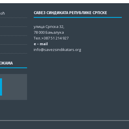
САВЕЗ СИНДИКАТА РЕПУБЛИКЕ СРПСКЕ
моћ
улица Српска 32,
78 000 Бањалука
Тел.:+387 51 214 927
e – mail
info@savezsindikatars.org
РЕЖАМА