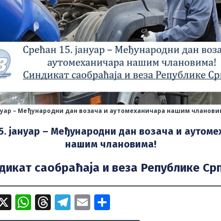
ануар – Међународни дан возача и аутомеханичара нашим чланови
5. јануар – Међународни дан возача и аутом
нашим члановима!
дикат саобраћаја и веза Републике Ср
i
X
W
T
T
E
S
b
h
h
el
m
h