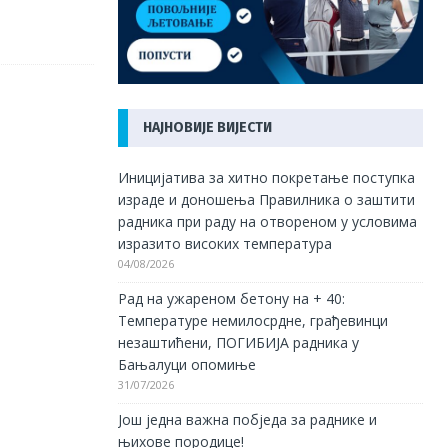
НАЈНОВИЈЕ ВИЈЕСТИ
Иницијатива за хитно покретање поступка
израде и доношења Правилника о заштити
радника при раду на отвореном у условима
изразито високих температура
04/08/2026
Рад на ужареном бетону на + 40:
Температуре немилосрдне, грађевинци
незаштићени, ПОГИБИЈА радника у
Бањалуци опомиње
31/07/2026
Још једна важна побједа за раднике и
њихове породице!