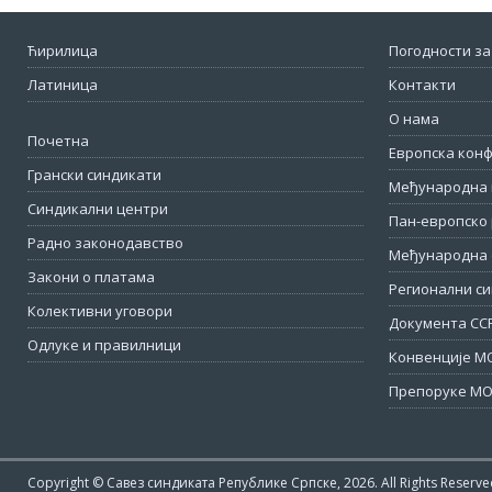
Ћирилица
Погодности за
Латиница
Контакти
О нама
Почетна
Европска кон
Грански синдикати
Међународна 
Синдикални центри
Пан-европско 
Радно законодавство
Међународна 
Закони о платама
Регионални си
Колективни уговори
Документа СС
Одлуке и правилници
Конвенције М
Препоруке МО
Copyright © Савез синдиката Републике Српске, 2026. All Rights Reserve