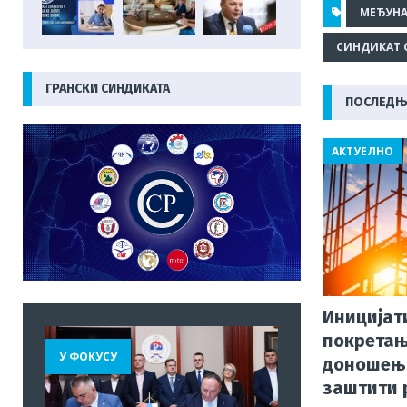
c
МЕЂУНА
e
r
СИНДИКАТ С
b
ГРАНСКИ СИНДИКАТА
o
ПОСЛЕДЊ
o
АКТУЕЛНО
k
Иницијат
покретањ
У ФОКУСУ
доношењ
заштити 