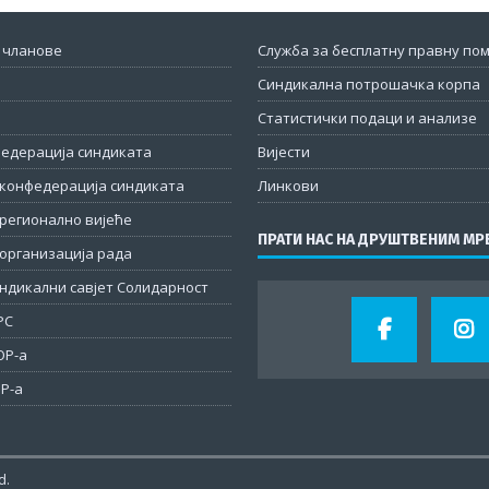
 чланове
Служба за бесплатну правну по
Синдикална потрошачка корпа
Статистички подаци и анализе
федерација синдиката
Вијести
конфедерација синдиката
Линкови
регионално вијеће
ПРАТИ НАС НА ДРУШТВЕНИМ М
организација рада
ндикални савјет Солидарност
РС
ОР-а
Р-а
d.