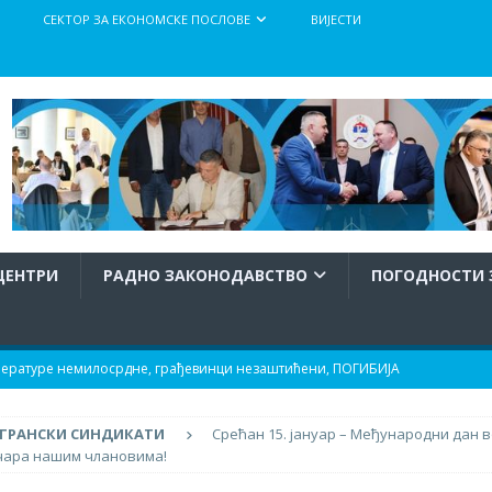
СЕКТОР ЗА ЕКОНОМСКЕ ПОСЛОВЕ
ВИЈЕСТИ
ЦЕНТРИ
РАДНО ЗАКОНОДАВСТВО
ПОГОДНОСТИ 
мпературе немилосрдне, грађевинци незаштићени, ПОГИБИЈА
ГРАНСКИ СИНДИКАТИ
Срећан 15. јануар – Међународни дан 
и њихове породице!
АКТУЕЛНО
чара нашим члановима!
исан нови Појединачни колективни уговор
АКТИВНОСТИ У