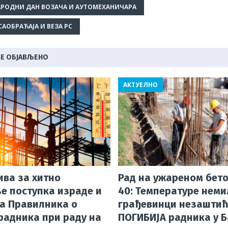
e
at
r
e
ai
ar
РОДНИ ДАН ВОЗАЧА И АУТОМЕХАНИЧАРА
s
e
g
l
e
АОБРАЋАЈА И ВЕЗА РС
A
a
ra
p
d
m
Е ОБЈАВЉЕНО
p
s
АКТУЕЛНО
ива за хитно
Рад на ужареном бето
е поступка израде и
40: Температуре неми
а Правилника о
грађевинци незаштић
радника при раду на
ПОГИБИЈА радника у 