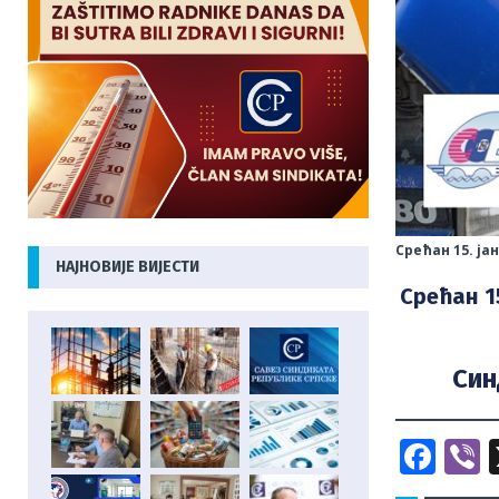
Срећан 15. ј
НАЈНОВИЈЕ ВИЈЕСТИ
Срећан 1
Син
F
V
a