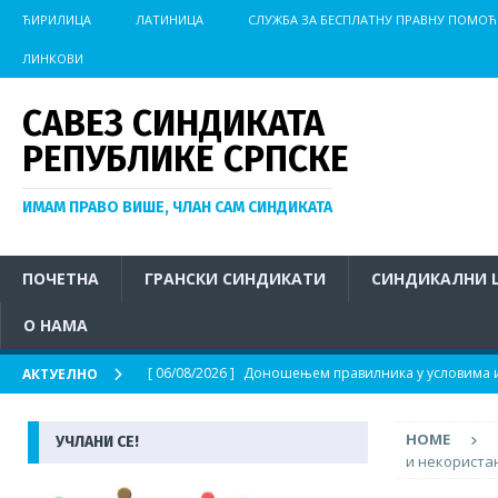
ЋИРИЛИЦА
ЛАТИНИЦА
СЛУЖБА ЗА БЕСПЛАТНУ ПРАВНУ ПОМОЋ
ЛИНКОВИ
САВЕЗ СИНДИКАТА
РЕПУБЛИКЕ СРПСКЕ
ИМАМ ПРАВО ВИШЕ, ЧЛАН САМ СИНДИКАТА
ПОЧЕТНА
ГРАНСКИ СИНДИКАТИ
СИНДИКАЛНИ 
О НАМА
[ 06/08/2026 ]
Доношењем правилника у условима из
АКТУЕЛНО
АКТУЕЛНО
HOME
УЧЛАНИ СЕ!
[ 04/08/2026 ]
Иницијатива за хитно покретање пос
и некориста
на отвореном у условима изразито високих темпер