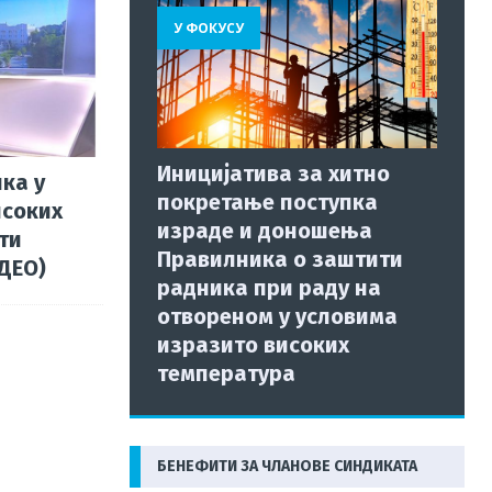
У ФОКУСУ
Иницијатива за хитно
ка у
покретање поступка
исоких
израде и доношења
ти
Правилника о заштити
ИДЕО)
радника при раду на
отвореном у условима
изразито високих
температура
БЕНЕФИТИ ЗА ЧЛАНОВЕ СИНДИКАТА