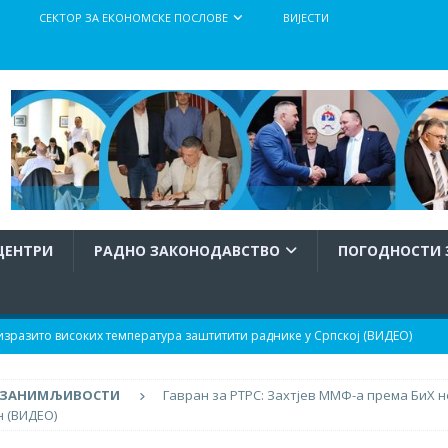
СЕКТОР ЗА ЕКОНОМСКЕ ПОСЛОВЕ
ВИЈЕСТИ
ЦЕНТРИ
РАДНО ЗАКОНОДАВСТВО
ПОГОДНОСТИ 
разито високих температура заштитити раднике у Српској (ВИДЕО)
ЗАНИМЉИВОСТИ
Гавран за РТРС: Захтјев ММФ-а према БиХ 
тупка израде и доношења Правилника о заштити радника при раду
н (ВИДЕО)
атура
АКТУЕЛНО