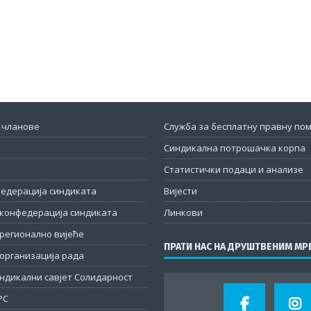
 чланове
Служба за бесплатну правну по
Синдикална потрошачка корпа
Статистички подаци и анализе
федерација синдиката
Вијести
конфедерација синдиката
Линкови
регионално вијеће
ПРАТИ НАС НА ДРУШТВЕНИМ М
организација рада
ндикални савјет Солидарност
РС