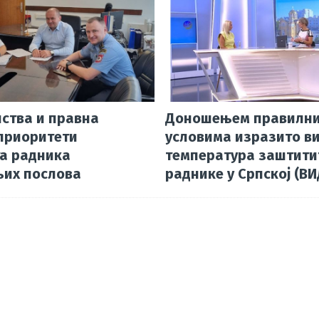
p
s
нства и правна
Доношењем правилни
приоритети
условима изразито в
а радника
температура заштити
их послова
раднике у Српској (В