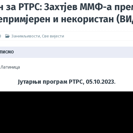
н за РТРС: Захтјев ММФ-а пре
мпературе немилосрдне, грађевинци незаштићени, ПОГИБИЈА
епримјерен и некористан (ВИ
и њихове породице!
АКТУЕЛНО
3
Занимљивости
,
Све вијести
оритети Синдиката радника унутрашњих послова
ГРАНСКИ
 ПИСМО
|
Латиница
Јутарњи програм РТРС, 05.10.2023.