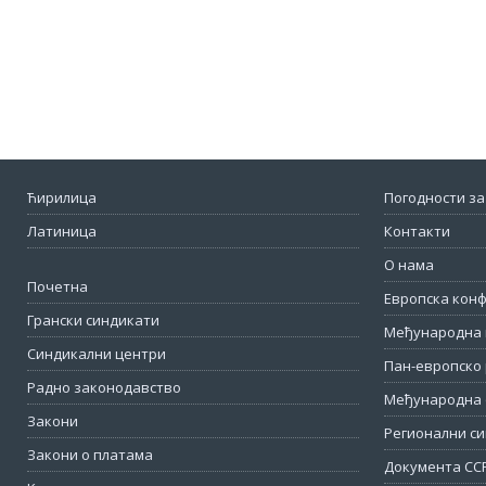
Ћирилица
Погодности за
Латиница
Контакти
О нама
Почетна
Европска кон
Грански синдикати
Међународна 
Синдикални центри
Пан-европско 
Радно законодавство
Међународна 
Закони
Регионални си
Закони о платама
Документа СС