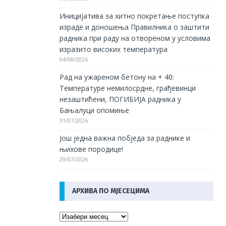
Иницијатива за хитно покретање поступка
израде и доношења Правилника о заштити
радника при раду на отвореном у условима
изразито високих температура
04/08/2026
Рад на ужареном бетону на + 40:
Температуре немилосрдне, грађевинци
незаштићени, ПОГИБИЈА радника у
Бањалуци опомиње
31/07/2026
Још једна важна побједа за раднике и
њихове породице!
29/07/2026
АРХИВА ПО МЈЕСЕЦИМА