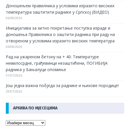
Доношењем правилника у условима изразито високих
температура заштитити раднике у Српској (ВИДЕО)
06/08/2026
Иницијатива за хитно покретање поступка израде и
доношења Правилника о заштити радника при раду на
отвореном у условима изразито високих температура
04/08/2026
Рад на ужареном бетону на + 40: Температуре
немилосрдне, грађевинци незаштићени, ПОГИБИЈА
радника у Бањалуци опомиње
31/07/2026
Још једна важна побједа за раднике и њихове породице!
29/07/2026
АРХИВА ПО МЈЕСЕЦИМА