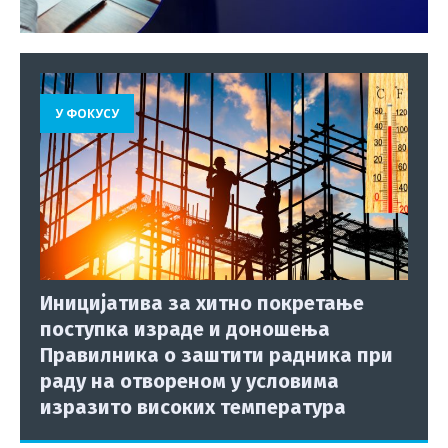
У ФОКУСУ
Иницијатива за хитно покретање
поступка израде и доношења
Правилника о заштити радника при
раду на отвореном у условима
изразито високих температура