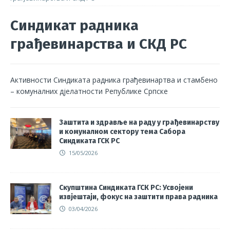
Синдикат радника
грађевинарства и СКД РС
Активности Синдиката радника грађевинартва и стамбено
– комуналних дјелатности Републике Српске
Заштита и здравље на раду у грађевинарству
и комуналном сектору тема Сабора
Синдиката ГСК РС
15/05/2026
Скупштина Синдиката ГСК РС: Усвојени
извјештаји, фокус на заштити права радника
03/04/2026