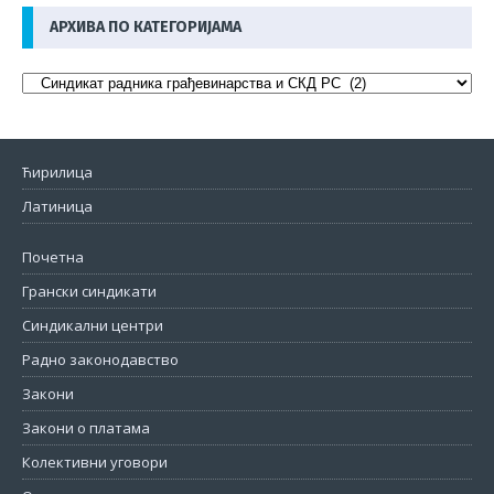
АРХИВА ПО КАТЕГОРИЈАМА
Ћирилица
Латиница
Почетна
Грански синдикати
Синдикални центри
Радно законодавство
Закони
Закони о платама
Колективни уговори