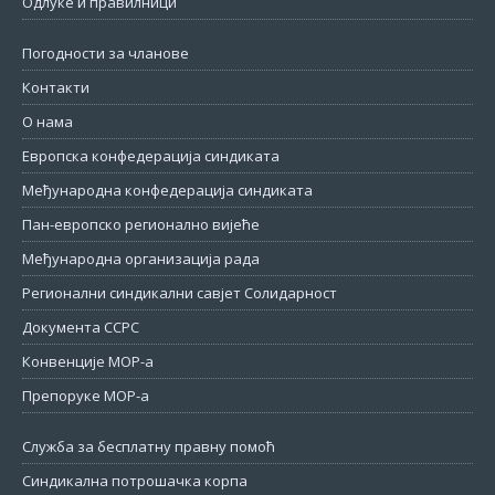
Одлуке и правилници
Погодности за чланове
Контакти
О нама
Европска конфедерација синдиката
Међународна конфедерација синдиката
Пан-европско регионално вијеће
Међународна организација рада
Регионални синдикални савјет Солидарност
Документа ССРС
Конвенције МОР-а
Препоруке МОР-а
Служба за бесплатну правну помоћ
Синдикална потрошачка корпа